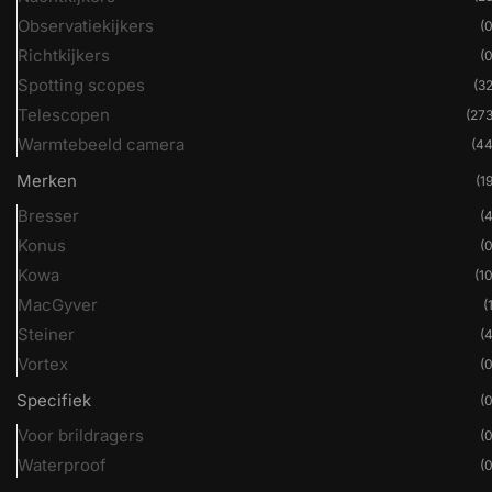
Observatiekijkers
(0
Richtkijkers
(0
Spotting scopes
(32
Telescopen
(273
Warmtebeeld camera
(44
Merken
(19
Bresser
(4
Konus
(0
Kowa
(10
MacGyver
(
Steiner
(4
Vortex
(0
Specifiek
(0
Voor brildragers
(0
Waterproof
(0