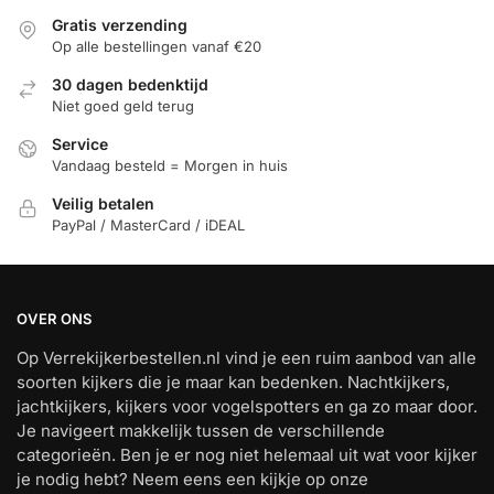
Gratis verzending
Op alle bestellingen vanaf €20
30 dagen bedenktijd
Niet goed geld terug
Service
Vandaag besteld = Morgen in huis
Veilig betalen
PayPal / MasterCard / iDEAL
OVER ONS
Op Verrekijkerbestellen.nl vind je een ruim aanbod van alle
soorten kijkers die je maar kan bedenken. Nachtkijkers,
jachtkijkers, kijkers voor vogelspotters en ga zo maar door.
Je navigeert makkelijk tussen de verschillende
categorieën. Ben je er nog niet helemaal uit wat voor kijker
je nodig hebt? Neem eens een kijkje op onze