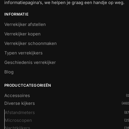
informatiepagina’s, we helpen je graag een handje op weg.
INFORMATIE
Verrekijker afstellen
Verrekijker kopen
Verrekijker schoonmaken
Typen verrekijkers
Geschiedenis verrekijker
Blog
PRODUCTCATEGORIEËN
Accessoires
(0
Diverse kijkers
(460
Afstandmeters
(87
Microscopen
(25
Nachtkijkers
(28