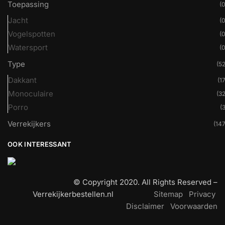
Toepassing
(0
Jacht
(0
Vogelspotten
(0
Watersport
(0
Type
(52
Dakkant
(17
Monoculaire
(32
Porro
(3
Verrekijkers
(147
OOK INTERESSANT
© Copyright 2020. All Rights Reserved –
Verrekijkerbestellen.nl
Sitemap
Privacy
Disclaimer
Voorwaarden