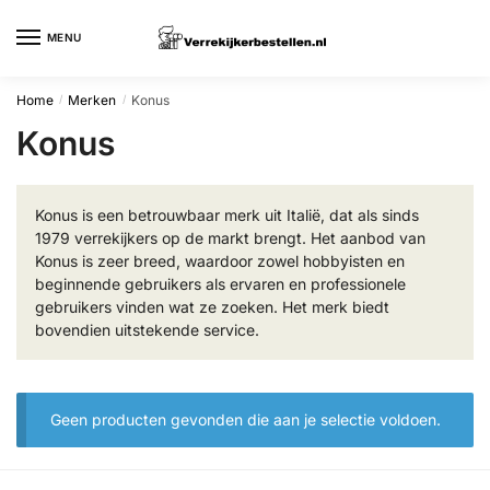
Skip
Skip
to
to
MENU
navigation
content
Home
Merken
Konus
/
/
Konus
Konus is een betrouwbaar merk uit Italië, dat als sinds
1979 verrekijkers op de markt brengt. Het aanbod van
Konus is zeer breed, waardoor zowel hobbyisten en
beginnende gebruikers als ervaren en professionele
gebruikers vinden wat ze zoeken. Het merk biedt
bovendien uitstekende service.
Geen producten gevonden die aan je selectie voldoen.