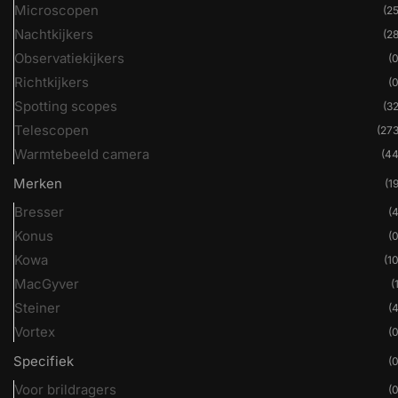
Microscopen
(25
Nachtkijkers
(28
Observatiekijkers
(0
Richtkijkers
(0
Spotting scopes
(32
Telescopen
(273
Warmtebeeld camera
(44
Merken
(19
Bresser
(4
Konus
(0
Kowa
(10
MacGyver
(
Steiner
(4
Vortex
(0
Specifiek
(0
Voor brildragers
(0