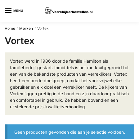
Skip
Skip
to
to
MENU
navigation
content
Home
Merken
Vortex
/
/
Vortex
Vortex werd in 1986 door de familie Hamilton als
familiebedrijf gestart. Inmiddels is het merk uitgegroeid tot
een van de bekendste producten van verrekijkers. Vortex
heeft een brede doelgroep, omdat het voor vrijwel elke
gebruiker en elk doel een verrekijker heeft. De kijkers van
Vortex liggen prettig in de hand en zijn daardoor praktisch
en comfortabel in gebruik. Ze hebben bovendien een
uitstekende prijs-kwaliteitverhouding.
Geen producten gevonden die aan je selectie voldoen.