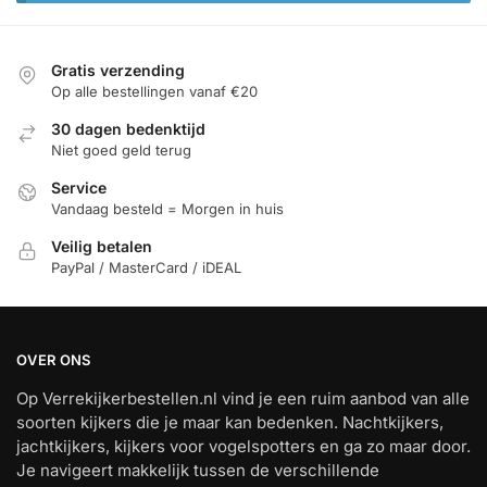
Gratis verzending
Op alle bestellingen vanaf €20
30 dagen bedenktijd
Niet goed geld terug
Service
Vandaag besteld = Morgen in huis
Veilig betalen
PayPal / MasterCard / iDEAL
OVER ONS
Op Verrekijkerbestellen.nl vind je een ruim aanbod van alle
soorten kijkers die je maar kan bedenken. Nachtkijkers,
jachtkijkers, kijkers voor vogelspotters en ga zo maar door.
Je navigeert makkelijk tussen de verschillende