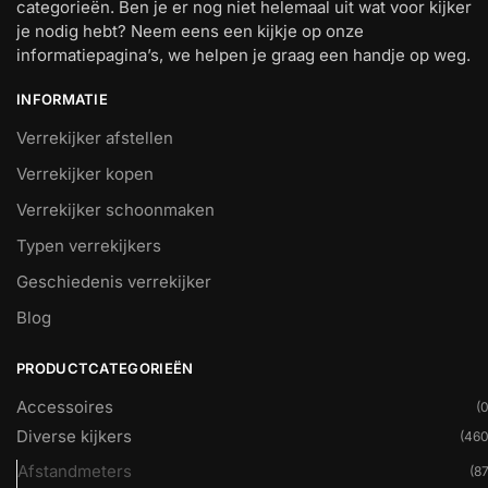
categorieën. Ben je er nog niet helemaal uit wat voor kijker
je nodig hebt? Neem eens een kijkje op onze
informatiepagina’s, we helpen je graag een handje op weg.
INFORMATIE
Verrekijker afstellen
Verrekijker kopen
Verrekijker schoonmaken
Typen verrekijkers
Geschiedenis verrekijker
Blog
PRODUCTCATEGORIEËN
Accessoires
(0
Diverse kijkers
(460
Afstandmeters
(87