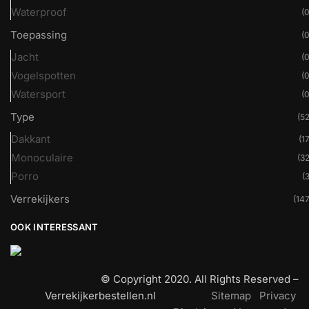
Waterproof
(0
Toepassing
(0
Jacht
(0
Vogelspotten
(0
Watersport
(0
Type
(52
Dakkant
(17
Monoculaire
(32
Porro
(3
Verrekijkers
(147
OOK INTERESSANT
© Copyright 2020. All Rights Reserved –
Verrekijkerbestellen.nl
Sitemap
Privacy