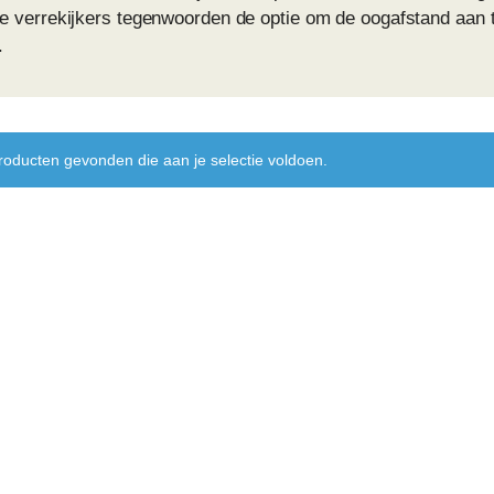
e verrekijkers tegenwoorden de optie om de oogafstand aan 
.
oducten gevonden die aan je selectie voldoen.