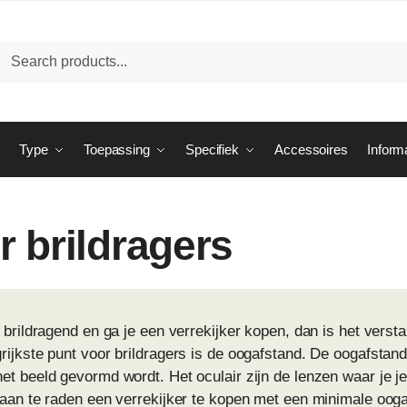
ken
eken
:
Type
Toepassing
Specifiek
Accessoires
Inform
r brildragers
j brildragend en ga je een verrekijker kopen, dan is het verst
rijkste punt voor brildragers is de oogafstand. De oogafstand 
et beeld gevormd wordt. Het oculair zijn de lenzen waar je je
t aan te raden een verrekijker te kopen met een minimale o