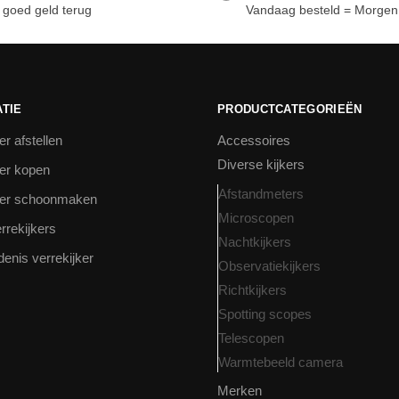
 goed geld terug
Vandaag besteld = Morgen 
TIE
PRODUCTCATEGORIEËN
er afstellen
Accessoires
Diverse kijkers
ker kopen
Afstandmeters
ker schoonmaken
Microscopen
rrekijkers
Nachtkijkers
enis verrekijker
Observatiekijkers
Richtkijkers
Spotting scopes
Telescopen
Warmtebeeld camera
Merken