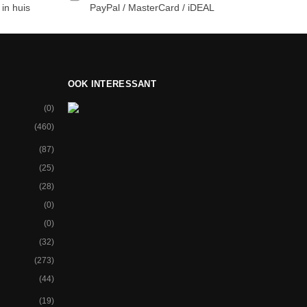
in huis
PayPal / MasterCard / iDEAL
OOK INTERESSANT
(0)
(460)
(87)
(25)
(28)
(0)
(0)
(32)
(273)
(44)
(19)