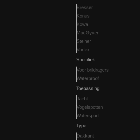
Bresser
Konus
Kowa
MacGyver
Steiner
Vortex
Specifiek
Voor brildragers
Waterproof
Toepassing
Jacht
Vogelspotten
Watersport
Type
Dakkant