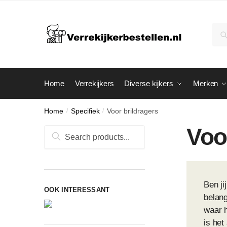
Skip
Skip
to
to
Zoe
Zo
navigation
content
naar
Home
Verrekijkers
Diverse kijkers
Merken
Home
/
Specifiek
/
Voor brildragers
Voo
Zoeken
naar:
Ben ji
OOK INTERESSANT
belang
waar h
is he