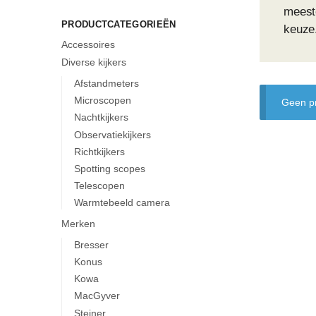
meest
PRODUCTCATEGORIEËN
keuze
Accessoires
Diverse kijkers
Afstandmeters
Microscopen
Geen pr
Nachtkijkers
Observatiekijkers
Richtkijkers
Spotting scopes
Telescopen
Warmtebeeld camera
Merken
Bresser
Konus
Kowa
MacGyver
Steiner