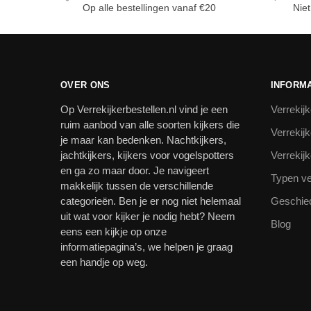
Op alle bestellingen vanaf €20
Niet
OVER ONS
INFORMA
Op Verrekijkerbestellen.nl vind je een
Verrekijk
ruim aanbod van alle soorten kijkers die
Verrekij
je maar kan bedenken. Nachtkijkers,
jachtkijkers, kijkers voor vogelspotters
Verrekij
en ga zo maar door. Je navigeert
Typen ve
makkelijk tussen de verschillende
categorieën. Ben je er nog niet helemaal
Geschied
uit wat voor kijker je nodig hebt? Neem
Blog
eens een kijkje op onze
informatiepagina’s, we helpen je graag
een handje op weg.