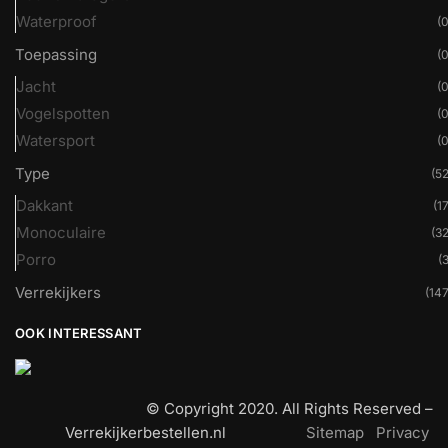
Waterproof
(0
Toepassing
(0
Jacht
(0
Vogelspotten
(0
Watersport
(0
Type
(52
Dakkant
(17
Monoculaire
(32
Porro
(3
Verrekijkers
(147
OOK INTERESSANT
© Copyright 2020. All Rights Reserved –
Verrekijkerbestellen.nl
Sitemap
Privacy