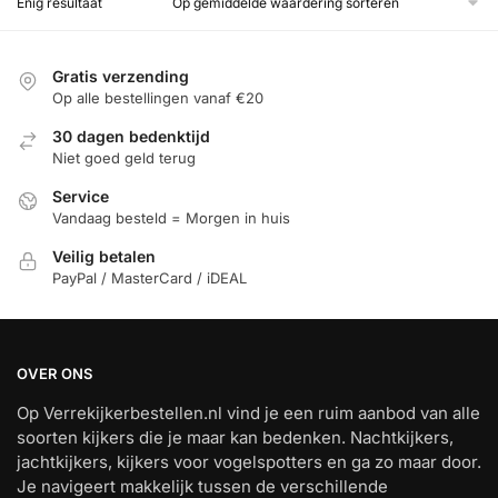
Enig resultaat
Gratis verzending
Op alle bestellingen vanaf €20
30 dagen bedenktijd
Niet goed geld terug
Service
Vandaag besteld = Morgen in huis
Veilig betalen
PayPal / MasterCard / iDEAL
OVER ONS
Op Verrekijkerbestellen.nl vind je een ruim aanbod van alle
soorten kijkers die je maar kan bedenken. Nachtkijkers,
jachtkijkers, kijkers voor vogelspotters en ga zo maar door.
Je navigeert makkelijk tussen de verschillende