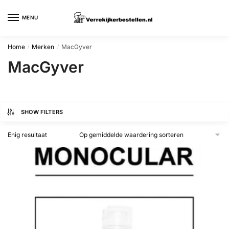
Skip
Skip
to
to
MENU
navigation
content
Home
Merken
MacGyver
/
/
MacGyver
SHOW FILTERS
Enig resultaat