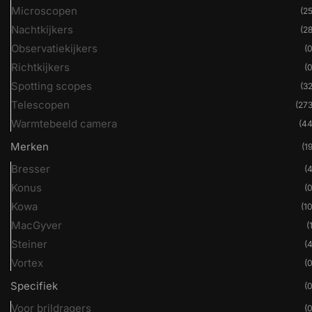
Microscopen
(25
Nachtkijkers
(28
Observatiekijkers
(0
Richtkijkers
(0
Spotting scopes
(32
Telescopen
(273
Warmtebeeld camera
(44
Merken
(19
Bresser
(4
Konus
(0
Kowa
(10
MacGyver
(
Steiner
(4
Vortex
(0
Specifiek
(0
Voor brildragers
(0