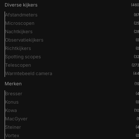
Diverse kijkers
(460
Afstandmeters
(87
Microscopen
(25
Nachtkijkers
(28
Observatiekijkers
(0
Richtkijkers
(0
Spotting scopes
(32
Telescopen
(273
Warmtebeeld camera
(44
Merken
(19
Bresser
(4
Konus
(0
Kowa
(10
MacGyver
(
Steiner
(4
Vortex
(0