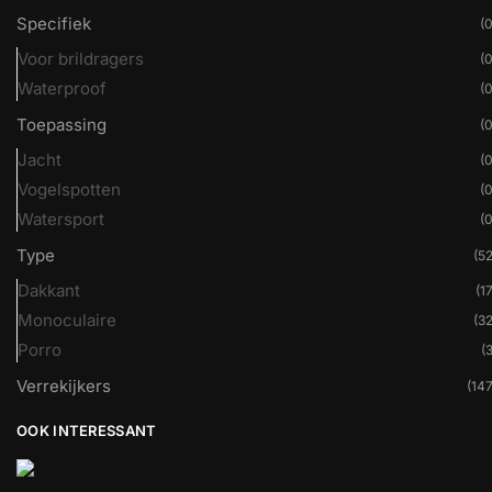
Specifiek
(0
Voor brildragers
(0
Waterproof
(0
Toepassing
(0
Jacht
(0
Vogelspotten
(0
Watersport
(0
Type
(52
Dakkant
(17
Monoculaire
(32
Porro
(3
Verrekijkers
(147
OOK INTERESSANT