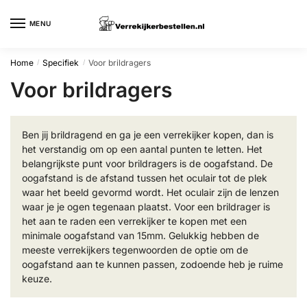
Skip
Skip
to
to
MENU
navigation
content
Home
Specifiek
Voor brildragers
/
/
Voor brildragers
Ben jij brildragend en ga je een verrekijker kopen, dan is
het verstandig om op een aantal punten te letten. Het
belangrijkste punt voor brildragers is de oogafstand. De
oogafstand is de afstand tussen het oculair tot de plek
waar het beeld gevormd wordt. Het oculair zijn de lenzen
waar je je ogen tegenaan plaatst. Voor een brildrager is
het aan te raden een verrekijker te kopen met een
minimale oogafstand van 15mm. Gelukkig hebben de
meeste verrekijkers tegenwoorden de optie om de
oogafstand aan te kunnen passen, zodoende heb je ruime
keuze.