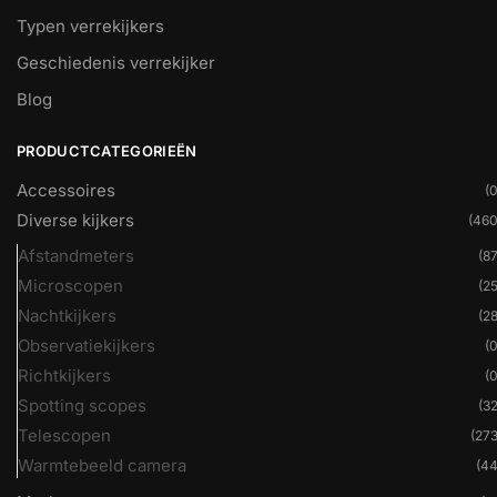
Typen verrekijkers
Geschiedenis verrekijker
Blog
PRODUCTCATEGORIEËN
Accessoires
(0
Diverse kijkers
(460
Afstandmeters
(87
Microscopen
(25
Nachtkijkers
(28
Observatiekijkers
(0
Richtkijkers
(0
Spotting scopes
(32
Telescopen
(273
Warmtebeeld camera
(44