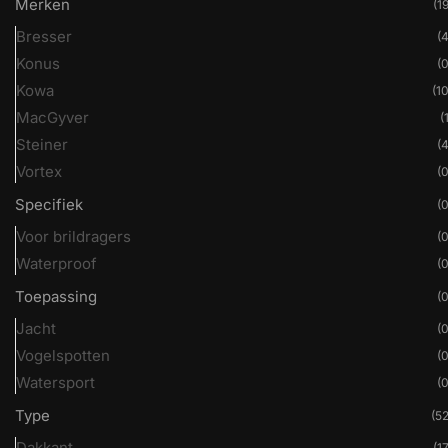
Merken
(19
Bresser
(4
Konus
(0
Kowa
(10
MacGyver
(
Steiner
(4
Vortex
(0
Specifiek
(0
Voor brildragers
(0
Waterproof
(0
Toepassing
(0
Jacht
(0
Vogelspotten
(0
Watersport
(0
Type
(52
Dakkant
(17