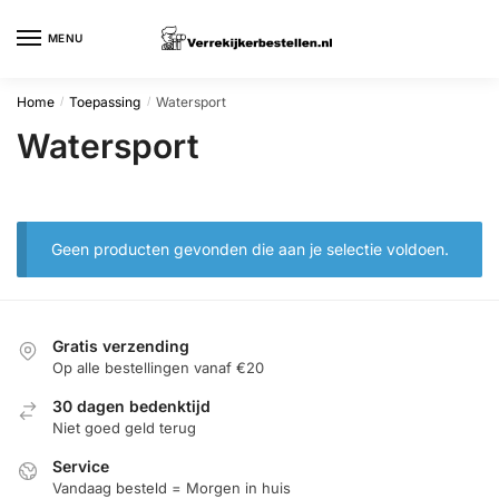
Skip
Skip
to
to
MENU
navigation
content
Home
Toepassing
Watersport
/
/
Watersport
Geen producten gevonden die aan je selectie voldoen.
Gratis verzending
Op alle bestellingen vanaf €20
30 dagen bedenktijd
Niet goed geld terug
Service
Vandaag besteld = Morgen in huis