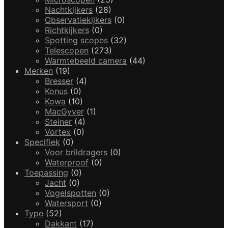
Nachtkijkers
(28)
Observatiekijkers
(0)
Richtkijkers
(0)
Spotting scopes
(32)
Telescopen
(273)
Warmtebeeld camera
(44)
Merken
(19)
Bresser
(4)
Konus
(0)
Kowa
(10)
MacGyver
(1)
Steiner
(4)
Vortex
(0)
Specifiek
(0)
Voor brildragers
(0)
Waterproof
(0)
Toepassing
(0)
Jacht
(0)
Vogelspotten
(0)
Watersport
(0)
Type
(52)
Dakkant
(17)