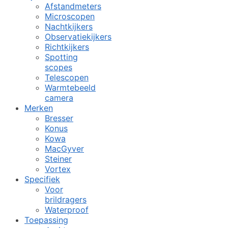
Afstandmeters
Microscopen
Nachtkijkers
Observatiekijkers
Richtkijkers
Spotting
scopes
Telescopen
Warmtebeeld
camera
Merken
Bresser
Konus
Kowa
MacGyver
Steiner
Vortex
Specifiek
Voor
brildragers
Waterproof
Toepassing