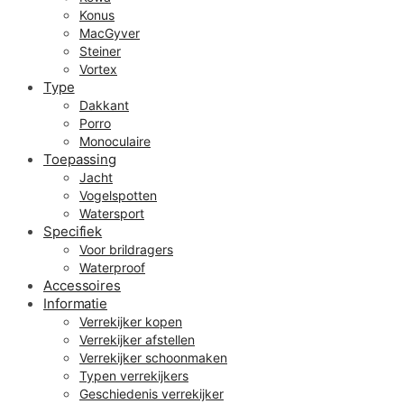
Konus
MacGyver
Steiner
Vortex
Type
Dakkant
Porro
Monoculaire
Toepassing
Jacht
Vogelspotten
Watersport
Specifiek
Voor brildragers
Waterproof
Accessoires
Informatie
Verrekijker kopen
Verrekijker afstellen
Verrekijker schoonmaken
Typen verrekijkers
Geschiedenis verrekijker