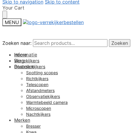
Skip to navigation
Skip to content
Your Cart
MENU
Zoeken naar:
Zoeken naar:
Zoeken
Zoeken
Informatie
Home
Blog
Verrekijkers
Bestellen
Diverse kijkers
Spotting scopes
Richtkijkers
Telescopen
Afstandmeters
Observatiekijkers
Warmtebeeld camera
Microscopen
Nachtkijkers
Merken
Bresser
Kowa