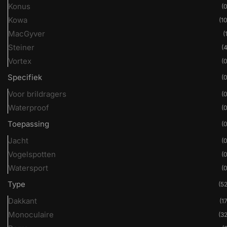
Konus
(0
Kowa
(10
MacGyver
(
Steiner
(4
Vortex
(0
Specifiek
(0
Voor brildragers
(0
Waterproof
(0
Toepassing
(0
Jacht
(0
Vogelspotten
(0
Watersport
(0
Type
(52
Dakkant
(17
Monoculaire
(32