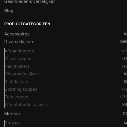
Geschiedenis verrekijker
Blog
PRODUCTCATEGORIEËN
Accessoires
(0
Diverse kijkers
(460
Afstandmeters
(87
Microscopen
(25
Nachtkijkers
(28
Observatiekijkers
(0
Richtkijkers
(0
Spotting scopes
(32
Telescopen
(273
Warmtebeeld camera
(44
Merken
(19
Bresser
(4