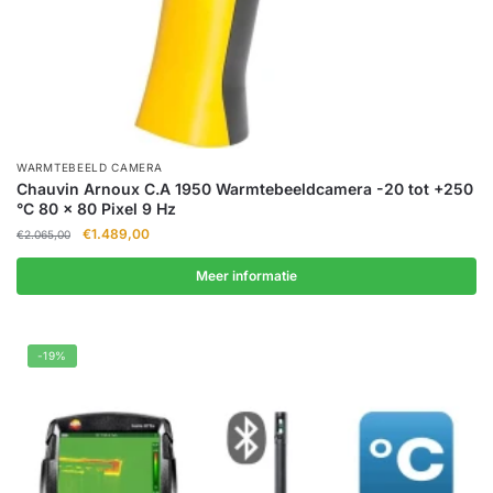
WARMTEBEELD CAMERA
Chauvin Arnoux C.A 1950 Warmtebeeldcamera -20 tot +250
°C 80 x 80 Pixel 9 Hz
Oorspronkelijke
Huidige
€
1.489,00
€
2.065,00
prijs
prijs
was:
is:
Meer informatie
€2.065,00.
€1.489,00.
-19%