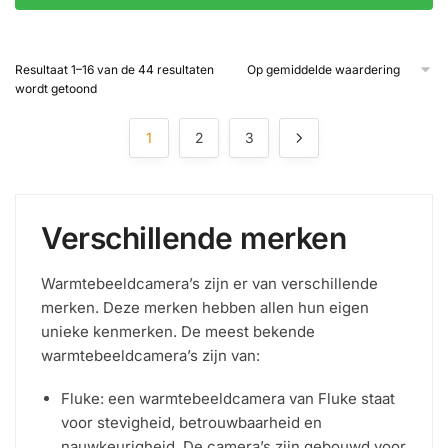
€2.165,00.
€1.929,00.
Resultaat 1–16 van de 44 resultaten
Gesorteerd
wordt getoond
op
gemiddelde
1
2
3
waardering
Verschillende merken
Warmtebeeldcamera’s zijn er van verschillende
merken. Deze merken hebben allen hun eigen
unieke kenmerken. De meest bekende
warmtebeeldcamera’s zijn van:
Fluke: een warmtebeeldcamera van Fluke staat
voor stevigheid, betrouwbaarheid en
nauwkeurigheid. De camera’s zijn gebouwd voor