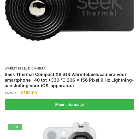
WARMTEBEELD CAMERA
Seek Thermal Compact XR iOS Warmtebeeldcamera voor
smartphone -40 tot +330 °C 206 x 156 Pixel 9 Hz Lightning-
aansluiting voor iOS-apparatuur
Oorspronkelijke
Huidige
€
399,00
€
425,00
prijs
prijs
was:
is:
Meer informatie
€425,00.
€399,00.
-16%