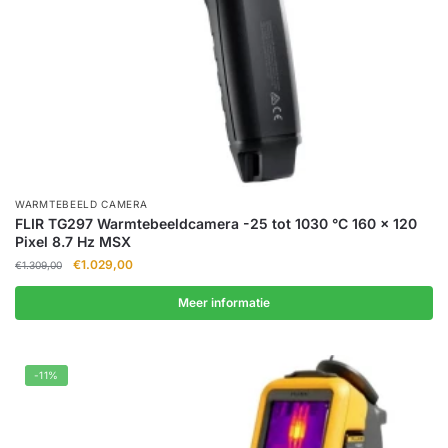
WARMTEBEELD CAMERA
FLIR TG297 Warmtebeeldcamera -25 tot 1030 °C 160 x 120
Pixel 8.7 Hz MSX
Oorspronkelijke
Huidige
€
1.029,00
€
1.309,00
prijs
prijs
was:
is:
Meer informatie
€1.309,00.
€1.029,00.
-11%