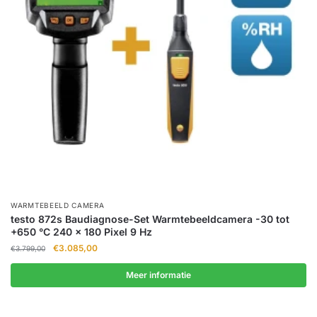
WARMTEBEELD CAMERA
testo 872s Baudiagnose-Set Warmtebeeldcamera -30 tot
+650 °C 240 x 180 Pixel 9 Hz
Oorspronkelijke
Huidige
€
3.085,00
€
3.799,00
prijs
prijs
was:
is:
Meer informatie
€3.799,00.
€3.085,00.