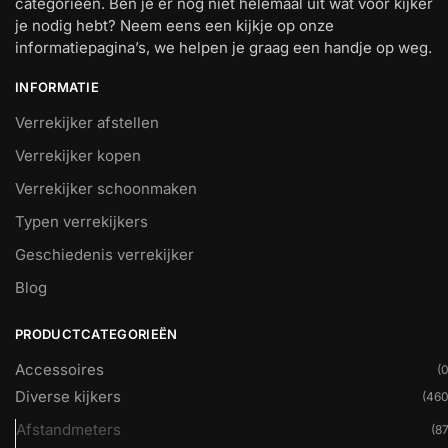
categorieën. Ben je er nog niet helemaal uit wat voor kijker
je nodig hebt? Neem eens een kijkje op onze
informatiepagina’s, we helpen je graag een handje op weg.
INFORMATIE
Verrekijker afstellen
Verrekijker kopen
Verrekijker schoonmaken
Typen verrekijkers
Geschiedenis verrekijker
Blog
PRODUCTCATEGORIEËN
Accessoires
(0
Diverse kijkers
(460
Afstandmeters
(87