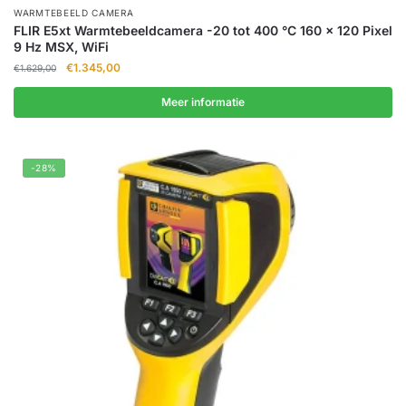
WARMTEBEELD CAMERA
FLIR E5xt Warmtebeeldcamera -20 tot 400 °C 160 x 120 Pixel
9 Hz MSX, WiFi
Oorspronkelijke
Huidige
€
1.345,00
€
1.629,00
prijs
prijs
was:
is:
Meer informatie
€1.629,00.
€1.345,00.
-28%