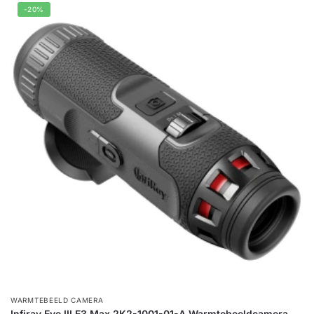
-20%
WARMTEBEELD CAMERA
Infiray Eye III E3 Max 2K2-1001-01-A Warmtebeeldcamera