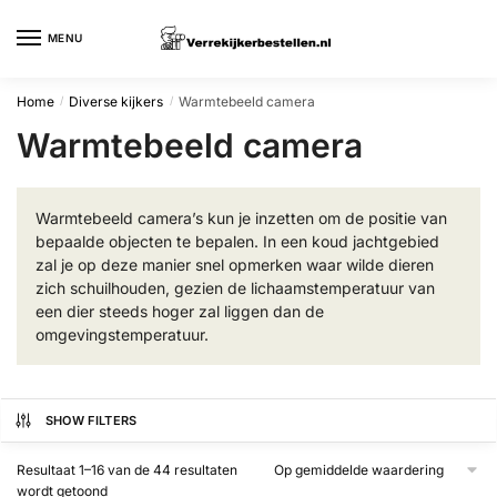
Skip
Skip
to
to
MENU
navigation
content
Home
Diverse kijkers
Warmtebeeld camera
/
/
Warmtebeeld camera
Warmtebeeld camera’s kun je inzetten om de positie van
bepaalde objecten te bepalen. In een koud jachtgebied
zal je op deze manier snel opmerken waar wilde dieren
zich schuilhouden, gezien de lichaamstemperatuur van
een dier steeds hoger zal liggen dan de
omgevingstemperatuur.
SHOW FILTERS
Resultaat 1–16 van de 44 resultaten
Gesorteerd
wordt getoond