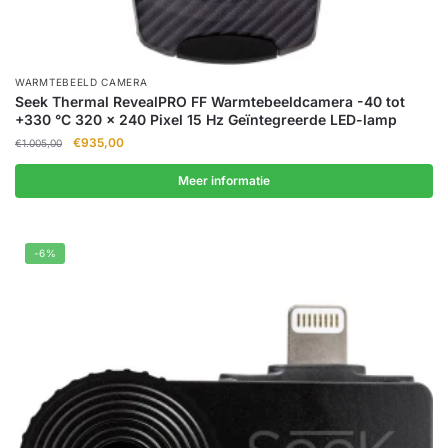
WARMTEBEELD CAMERA
Seek Thermal RevealPRO FF Warmtebeeldcamera -40 tot
+330 °C 320 x 240 Pixel 15 Hz Geïntegreerde LED-lamp
Oorspronkelijke
Huidige
€
935,00
€
1.005,00
prijs
prijs
was:
is:
Meer informatie
€1.005,00.
€935,00.
-6%