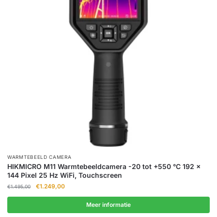
WARMTEBEELD CAMERA
HIKMICRO M11 Warmtebeeldcamera -20 tot +550 °C 192 x
144 Pixel 25 Hz WiFi, Touchscreen
Oorspronkelijke
Huidige
€
1.249,00
€
1.495,00
prijs
prijs
was:
is:
Meer informatie
€1.495,00.
€1.249,00.