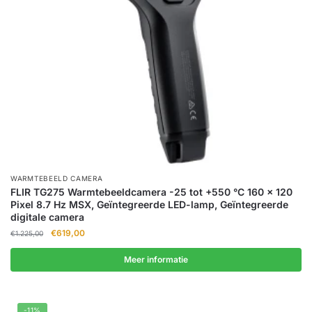
WARMTEBEELD CAMERA
FLIR TG275 Warmtebeeldcamera -25 tot +550 °C 160 x 120
Pixel 8.7 Hz MSX, Geïntegreerde LED-lamp, Geïntegreerde
digitale camera
Oorspronkelijke
Huidige
€
619,00
€
1.225,00
prijs
prijs
was:
is:
Meer informatie
€1.225,00.
€619,00.
-11%