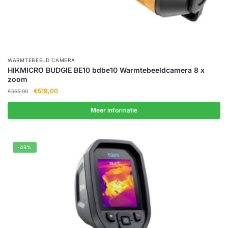
WARMTEBEELD CAMERA
HIKMICRO BUDGIE BE10 bdbe10 Warmtebeeldcamera 8 x
zoom
Oorspronkelijke
Huidige
€
519,00
€
565,00
prijs
prijs
was:
is:
Meer informatie
€565,00.
€519,00.
-49%