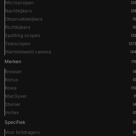
Microscopen
(25
Nachtkijkers
(28
Observatiekijkers
(0
Richtkijkers
(0
Spotting scopes
(32
Telescopen
(273
Warmtebeeld camera
(44
Merken
(19
Bresser
(4
Konus
(0
Kowa
(10
MacGyver
(
Steiner
(4
Vortex
(0
Specifiek
(0
Voor brildragers
(0