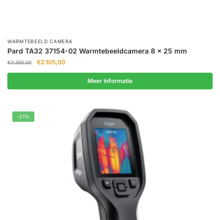
WARMTEBEELD CAMERA
Pard TA32 37154-02 Warmtebeeldcamera 8 x 25 mm
Oorspronkelijke
Huidige
€
2.105,00
€
2.355,00
prijs
prijs
was:
is:
Meer informatie
€2.355,00.
€2.105,00.
-21%