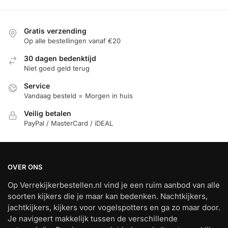
Gratis verzending
Op alle bestellingen vanaf €20
30 dagen bedenktijd
Niet goed geld terug
Service
Vandaag besteld = Morgen in huis
Veilig betalen
PayPal / MasterCard / iDEAL
OVER ONS
Op Verrekijkerbestellen.nl vind je een ruim aanbod van alle
soorten kijkers die je maar kan bedenken. Nachtkijkers,
jachtkijkers, kijkers voor vogelspotters en ga zo maar door.
Je navigeert makkelijk tussen de verschillende