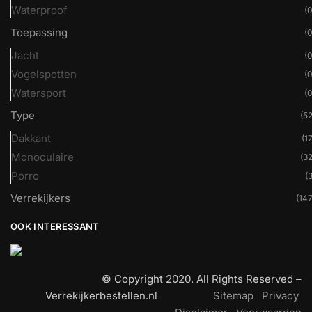
Waterproof
(0
Toepassing
(0
Jacht
(0
Vogelspotten
(0
Watersport
(0
Type
(52
Dakkant
(17
Monoculaire
(32
Porro
(3
Verrekijkers
(147
OOK INTERESSANT
© Copyright 2020. All Rights Reserved –
Verrekijkerbestellen.nl
Sitemap
Privacy