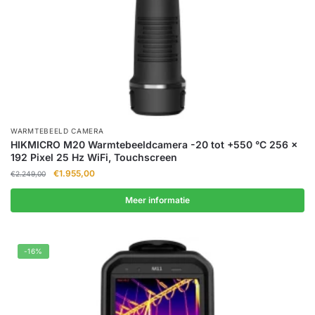
WARMTEBEELD CAMERA
HIKMICRO M20 Warmtebeeldcamera -20 tot +550 °C 256 x
192 Pixel 25 Hz WiFi, Touchscreen
Oorspronkelijke
Huidige
€
1.955,00
€
2.249,00
prijs
prijs
was:
is:
Meer informatie
€2.249,00.
€1.955,00.
-16%