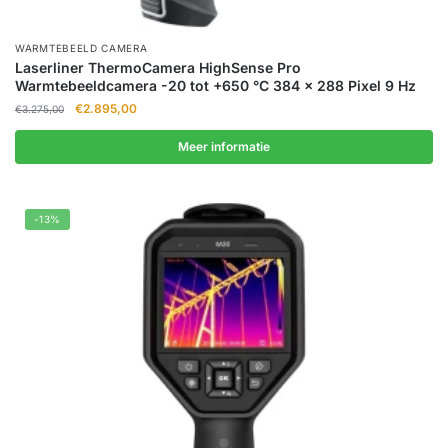
WARMTEBEELD CAMERA
Laserliner ThermoCamera HighSense Pro
Warmtebeeldcamera -20 tot +650 °C 384 x 288 Pixel 9 Hz
Oorspronkelijke
Huidige
€
2.895,00
€
3.275,00
prijs
prijs
was:
is:
Meer informatie
€3.275,00.
€2.895,00.
-13%