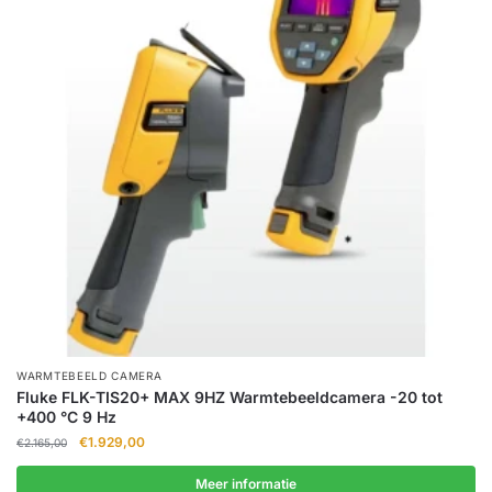
WARMTEBEELD CAMERA
Fluke FLK-TIS20+ MAX 9HZ Warmtebeeldcamera -20 tot
+400 °C 9 Hz
Oorspronkelijke
Huidige
€
1.929,00
€
2.165,00
prijs
prijs
was:
is:
Meer informatie