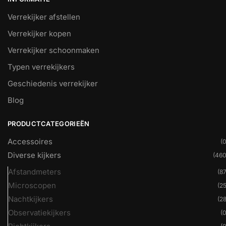
Verrekijker afstellen
Verrekijker kopen
Verrekijker schoonmaken
Typen verrekijkers
Geschiedenis verrekijker
Blog
PRODUCTCATEGORIEËN
Accessoires
(0
Diverse kijkers
(460
Afstandmeters
(87
Microscopen
(25
Nachtkijkers
(28
Observatiekijkers
(0