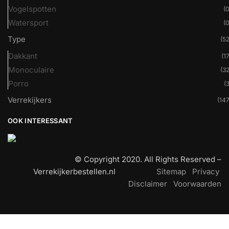
Vogelspotten
(0
Watersport
(0
Type
(52
Dakkant
(17
Monoculaire
(32
Porro
(3
Verrekijkers
(147
OOK INTERESSANT
© Copyright 2020. All Rights Reserved –
Verrekijkerbestellen.nl
Sitemap
Privacy
Disclaimer
Voorwaarden