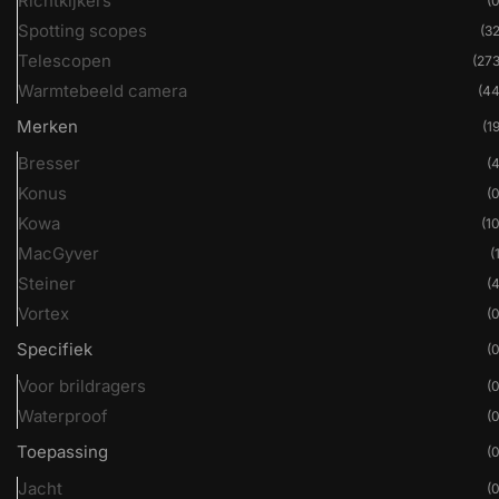
Richtkijkers
(0
Spotting scopes
(32
Telescopen
(273
Warmtebeeld camera
(44
Merken
(19
Bresser
(4
Konus
(0
Kowa
(10
MacGyver
(
Steiner
(4
Vortex
(0
Specifiek
(0
Voor brildragers
(0
Waterproof
(0
Toepassing
(0
Jacht
(0