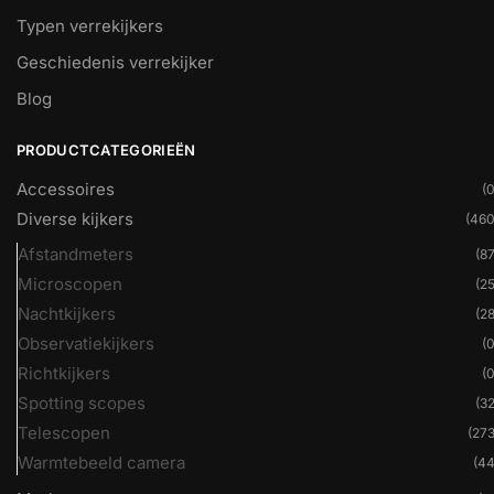
Typen verrekijkers
Geschiedenis verrekijker
Blog
PRODUCTCATEGORIEËN
Accessoires
(0
Diverse kijkers
(460
Afstandmeters
(87
Microscopen
(25
Nachtkijkers
(28
Observatiekijkers
(0
Richtkijkers
(0
Spotting scopes
(32
Telescopen
(273
Warmtebeeld camera
(44