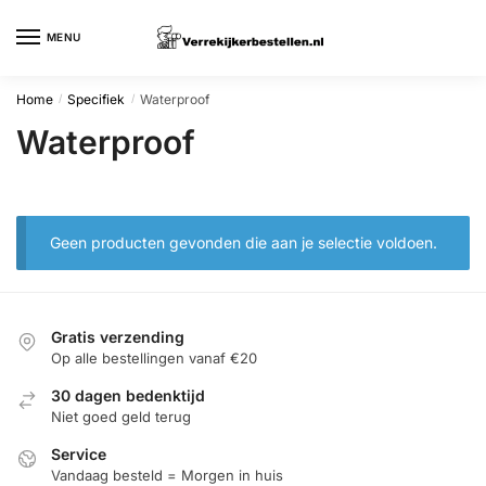
Skip
Skip
to
to
MENU
navigation
content
Home
Specifiek
Waterproof
/
/
Waterproof
Geen producten gevonden die aan je selectie voldoen.
Gratis verzending
Op alle bestellingen vanaf €20
30 dagen bedenktijd
Niet goed geld terug
Service
Vandaag besteld = Morgen in huis