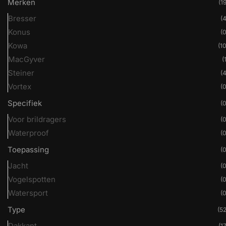
Merken
(19
Bresser
(4
Konus
(0
Kowa
(10
MacGyver
(
Steiner
(4
Vortex
(0
Specifiek
(0
Voor brildragers
(0
Waterproof
(0
Toepassing
(0
Jacht
(0
Vogelspotten
(0
Watersport
(0
Type
(52
Dakkant
(17