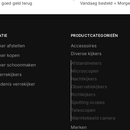
t goed geld terug
Vandaag besteld = Morgen
ATIE
PRODUCTCATEGORIEËN
ker afstellen
Accessoires
Diverse kijkers
jker kopen
Afstandmeters
jker schoonmaken
Microscopen
errekijkers
Nachtkijkers
denis verrekijker
Observatiekijkers
Richtkijkers
Spotting scopes
Telescopen
Warmtebeeld camera
Merken