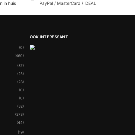
 in huis
PayPal / MasterCard / iDEAL
OOK INTERESSANT
(0)
(460)
(87)
(25)
(28)
(0)
(0)
(32)
(273)
(44)
(19)