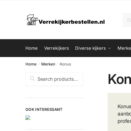
Skip
Skip
to
to
Zoe
Zo
navigation
content
naar
Home
Verrekijkers
Diverse kijkers
Merke
Home
Merken
Konus
/
/
Kon
Zoeken
naar:
Konus
OOK INTERESSANT
aanbo
profe