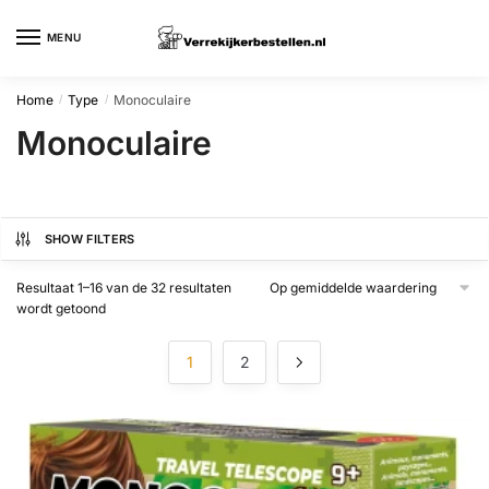
Skip
Skip
to
to
MENU
navigation
content
Home
Type
Monoculaire
/
/
Monoculaire
SHOW FILTERS
Resultaat 1–16 van de 32 resultaten
Gesorteerd
wordt getoond
op
gemiddelde
1
2
waardering