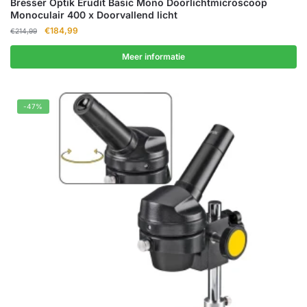
Bresser Optik Erudit Basic Mono Doorlichtmicroscoop
Monoculair 400 x Doorvallend licht
Oorspronkelijke
Huidige
€
184,99
€
214,99
prijs
prijs
was:
is:
Meer informatie
€214,99.
€184,99.
-47%