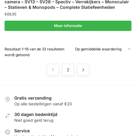
camera – SV13 – SV28 – Spectiv – Verrekijkers – Monoculair
– Statieven & Monopods – Complete Statiefeenheden
€
69,95
Meer informatie
Resultaat 1–16 van de 32 resultaten
Gesorteerd
wordt getoond
op
gemiddelde
1
2
waardering
Gratis verzending
Op alle bestellingen vanaf €20
30 dagen bedenktijd
Niet goed geld terug
Service