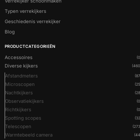
Verrekijker schoonmaken
Typen verrekijkers
Geschiedenis verrekijker
Blog
PRODUCTCATEGORIEËN
Accessoires
(0
Diverse kijkers
(460
Afstandmeters
(87
Microscopen
(25
Nachtkijkers
(28
Observatiekijkers
(0
Richtkijkers
(0
Spotting scopes
(32
Telescopen
(273
Warmtebeeld camera
(44