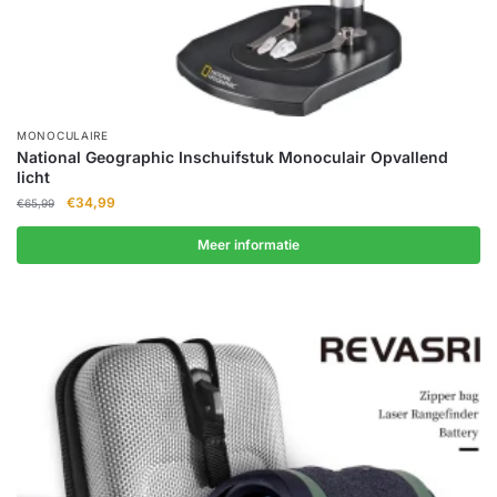
MONOCULAIRE
National Geographic Inschuifstuk Monoculair Opvallend
licht
Oorspronkelijke
Huidige
€
34,99
€
65,99
prijs
prijs
was:
is:
Meer informatie
€65,99.
€34,99.