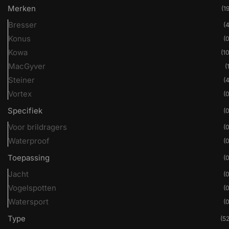
Merken
(19
Bresser
(4
Konus
(0
Kowa
(10
MacGyver
(
Steiner
(4
Vortex
(0
Specifiek
(0
Voor brildragers
(0
Waterproof
(0
Toepassing
(0
Jacht
(0
Vogelspotten
(0
Watersport
(0
Type
(52