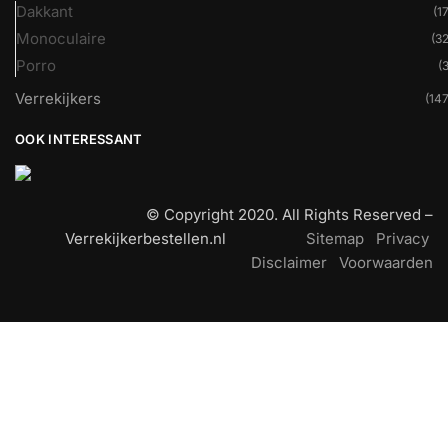
Dakkant
(17
Monoculaire
(32
Porro
(3
Verrekijkers
(147
OOK INTERESSANT
© Copyright 2020. All Rights Reserved –
Verrekijkerbestellen.nl
Sitemap
Privacy
Disclaimer
Voorwaarden