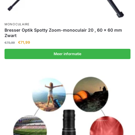
MONOCULAIRE
Bresser Optik Spotty Zoom-monoculair 20 , 60 x 60 mm
Zwart
Oorspronkelijke
Huidige
€
71,99
€
75,99
prijs
prijs
was:
is:
Meer informatie
€75,99.
€71,99.