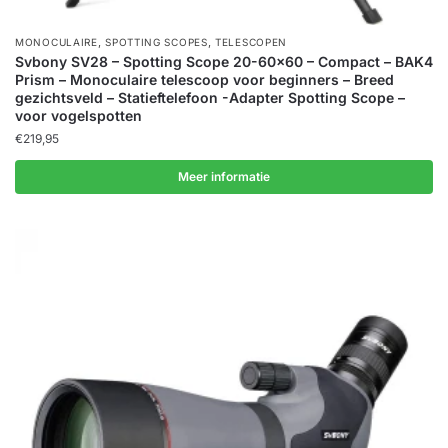
,
,
MONOCULAIRE
SPOTTING SCOPES
TELESCOPEN
Svbony SV28 – Spotting Scope 20-60×60 – Compact – BAK4
Prism – Monoculaire telescoop voor beginners – Breed
gezichtsveld – Statieftelefoon -Adapter Spotting Scope –
voor vogelspotten
€
219,95
Meer informatie