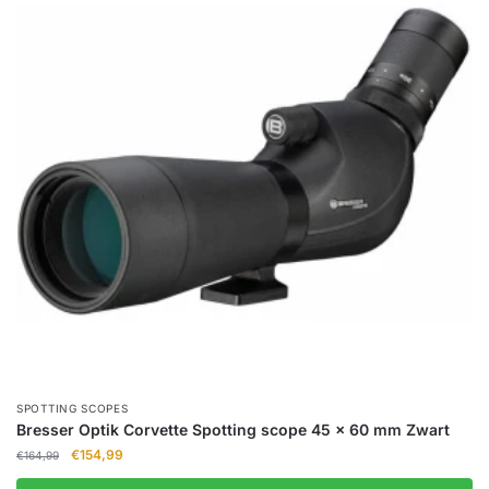
SPOTTING SCOPES
Bresser Optik Corvette Spotting scope 45 x 60 mm Zwart
Oorspronkelijke
Huidige
€
154,99
€
164,99
prijs
prijs