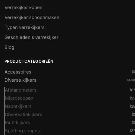
Verrekijker kopen
Verrekijker schoonmaken
Typen verrekijkers
Geschiedenis verrekijker
Blog
PRODUCTCATEGORIEËN
Accessoires
(0
Diverse kijkers
(460
Afstandmeters
(87
Microscopen
(25
Nachtkijkers
(28
Observatiekijkers
(0
Richtkijkers
(0
Spotting scopes
(32