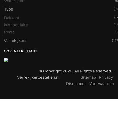
Watersport
(0
Type
(52
Dakkant
(17
Monoculaire
(32
Porro
(3
Verrekijkers
(147
OOK INTERESSANT
© Copyright 2020. All Rights Reserved –
Verrekijkerbestellen.nl
Sitemap
Privacy
Disclaimer
Voorwaarden