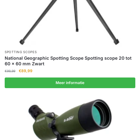
SPOTTING SCOPES
National Geographic Spotting Scope Spotting scope 20 tot
60 x 60 mm Zwart
Oorspronkelijke
Huidige
€
89,99
€
99,99
prijs
prijs
was:
is:
Meer informatie
€99,99.
€89,99.