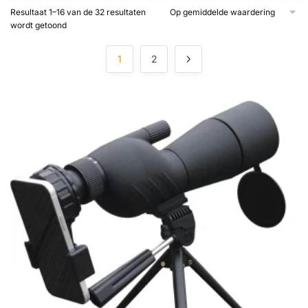
Resultaat 1–16 van de 32 resultaten
Gesorteerd
wordt getoond
op
gemiddelde
1
2
waardering