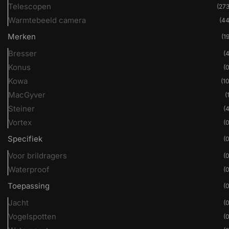
Telescopen
(273
Warmtebeeld camera
(44
Merken
(19
Bresser
(4
Konus
(0
Kowa
(10
MacGyver
(
Steiner
(4
Vortex
(0
Specifiek
(0
Voor brildragers
(0
Waterproof
(0
Toepassing
(0
Jacht
(0
Vogelspotten
(0