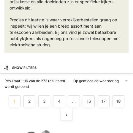
prijsklasse en alle doeleinden zijn er specifieke kijkers
ontwikkeld.
Precies dit laatste is waar verrekijkerbestellen graag op
inspeelt: wij willen je een breed assortiment aan
telescopen aanbieden. Bij ons vind je zowel betaalbare
hobbykijkers als nagenoeg professionele telescopen met
elektronische sturing.
SHOW FILTERS
Resultaat 1–16 van de 273 resultaten
Gesorteerd
wordt getoond
op
gemiddelde
1
2
3
4
…
16
17
18
waardering