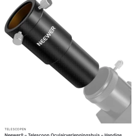
TELESCOPEN
Neewer® – Telescoop Oculairverlengingsbuis – Handige