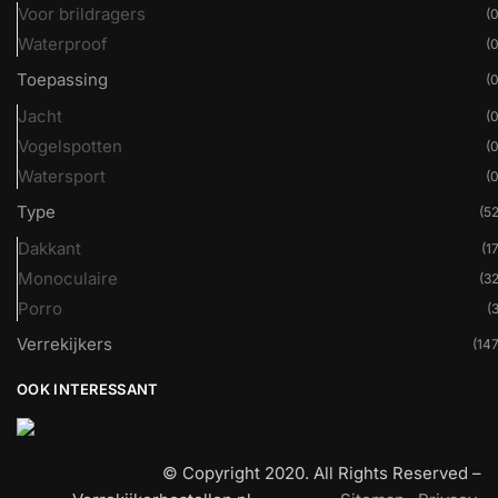
Voor brildragers
(0
Waterproof
(0
Toepassing
(0
Jacht
(0
Vogelspotten
(0
Watersport
(0
Type
(52
Dakkant
(17
Monoculaire
(32
Porro
(3
Verrekijkers
(147
OOK INTERESSANT
© Copyright 2020. All Rights Reserved –