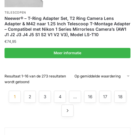
TELESCOPEN
Neewer® – T-Ring Adapter Set, T2 Ring Camera Lens
Adapter & M42 naar 1.25 Inch Telescoop T-Montage Adapter
– Compatibel met Nikon 1 Series Mirrorless Camera’s (AW1
J1 J2 J3 J4 J5 S1 S2 V1 V2 V3), Model LS-T10
€
74,95
Meer informatie
Resultaat 1–16 van de 273 resultaten
Gesorteerd
wordt getoond
op
gemiddelde
1
2
3
4
…
16
17
18
waardering