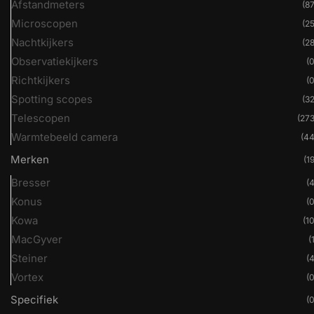
Afstandmeters
(87
Microscopen
(25
Nachtkijkers
(28
Observatiekijkers
(0
Richtkijkers
(0
Spotting scopes
(32
Telescopen
(273
Warmtebeeld camera
(44
Merken
(19
Bresser
(4
Konus
(0
Kowa
(10
MacGyver
(
Steiner
(4
Vortex
(0
Specifiek
(0