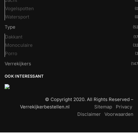
Jacht
(0
Vogelspotten
(0
Watersport
(0
Type
(52
Dakkant
(17
Monoculaire
(32
Porro
(3
Verrekijkers
(147
OOK INTERESSANT
© Copyright 2020. All Rights Reserved –
Verrekijkerbestellen.nl
Sitemap
Privacy
Disclaimer
Voorwaarden