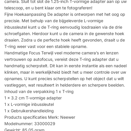
camera. Sluit tot slot de 1.25-inch T-vormige adapter aan op uw
telescoop, en u bent klaar om te fotograferen!
Fijne Hoekaanpassing De adapter is ontworpen met het oog op
precisie. Met behulp van de bijgeleverde L-vormige
inbussleutel kunt u de T-ring eenvoudig losdraaien via de drie
schroefgaten. Hierdoor kunt u de camera in de gewenste hoek
draaien. Zodra u de perfecte hoek heeft gevonden, draait u de
T-ring weer vast voor een stabiele opname.
Handmatige Focus Terwijl veel moderne camera’s en lenzen
vertrouwen op autofocus, vereist deze T-ring adapter dat u
handmatig scherpstelt. Dit kan in eerste instantie als een nadeel
klinken, maar in werkelijkheid biedt het u meer controle over uw
opnames. U kunt precies scherpstellen op het object dat u wilt
vastleggen, wat resulteert in helderdere en scherpere beelden.
Inhoud van de verpakking 1 x T-ring
1 x 3.2 cm T-vormige adapter
1 x L-vormige inbussleutel
1 x Gebruikershandleiding
Products specificaties Merk: Neewer
Modelnummer: 33000029
Gewicht: 85.05 gram