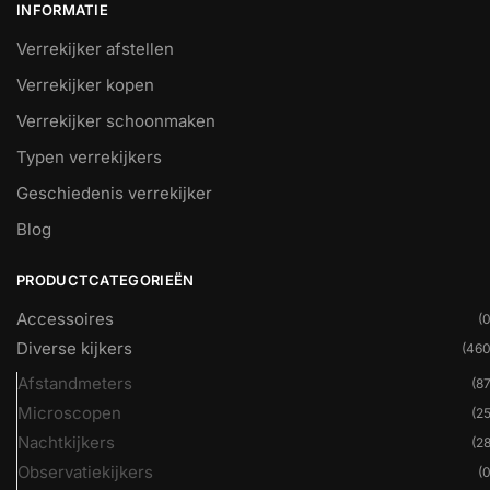
INFORMATIE
Verrekijker afstellen
Verrekijker kopen
Verrekijker schoonmaken
Typen verrekijkers
Geschiedenis verrekijker
Blog
PRODUCTCATEGORIEËN
Accessoires
(0
Diverse kijkers
(460
Afstandmeters
(87
Microscopen
(25
Nachtkijkers
(28
Observatiekijkers
(0