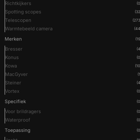
Richtkijkers
(0
Spotting scopes
(32
Telescopen
(273
Warmtebeeld camera
(44
Merken
(19
Bresser
(4
Konus
(0
Kowa
(10
MacGyver
(
Steiner
(4
Vortex
(0
Specifiek
(0
Voor brildragers
(0
Waterproof
(0
Toepassing
(0