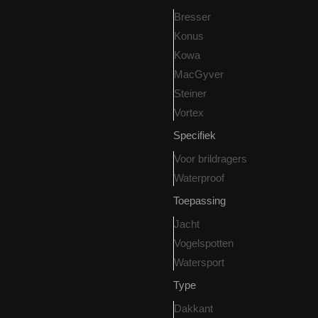
Bresser
Konus
Kowa
MacGyver
Steiner
Vortex
Specifiek
Voor brildragers
Waterproof
Toepassing
Jacht
Vogelspotten
Watersport
Type
Dakkant