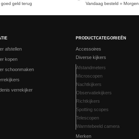
 goed geld terug
Vandaag besteld = Morgen 
TIE
PRODUCTCATEGORIEËN
er afstellen
Accessoires
Diverse kijkers
ker kopen
Afstandmeters
ker schoonmaken
Microscopen
rrekijkers
Nachtkijkers
enis verrekijker
Observatiekijkers
Richtkijkers
Spotting scopes
Telescopen
Warmtebeeld camera
Merken