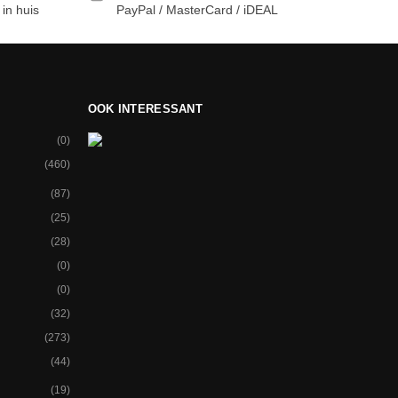
in huis
PayPal / MasterCard / iDEAL
OOK INTERESSANT
(0)
(460)
(87)
(25)
(28)
(0)
(0)
(32)
(273)
(44)
(19)