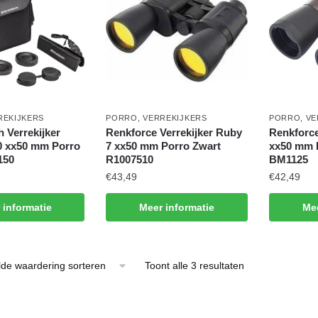
REKIJKERS
PORRO
,
VERREKIJKERS
PORRO
,
VE
 Verrekijker
Renkforce Verrekijker Ruby
Renkforce
0 xx50 mm Porro
7 xx50 mm Porro Zwart
xx50 mm 
150
R1007510
BM1125
€
43,49
€
42,49
 informatie
Meer informatie
Mee
Gesorteerd
Toont alle 3 resultaten
op
gemiddelde
waardering