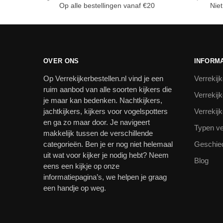
Op alle bestellingen vanaf €20
Niet
OVER ONS
INFORMA
Op Verrekijkerbestellen.nl vind je een
Verrekijk
ruim aanbod van alle soorten kijkers die
Verrekij
je maar kan bedenken. Nachtkijkers,
jachtkijkers, kijkers voor vogelspotters
Verrekij
en ga zo maar door. Je navigeert
Typen ve
makkelijk tussen de verschillende
categorieën. Ben je er nog niet helemaal
Geschied
uit wat voor kijker je nodig hebt? Neem
Blog
eens een kijkje op onze
informatiepagina’s, we helpen je graag
een handje op weg.