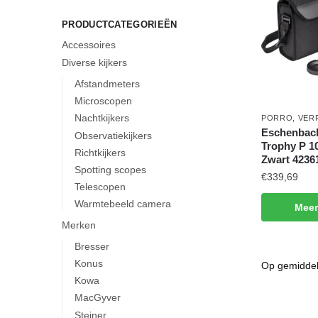
PRODUCTCATEGORIEËN
Accessoires
Diverse kijkers
Afstandmeters
Microscopen
Nachtkijkers
PORRO
,
VER
Eschenbach
Observatiekijkers
Trophy P 1
Richtkijkers
Zwart 4236
Spotting scopes
€
339,69
Telescopen
Warmtebeeld camera
Meer
Merken
Bresser
Konus
Kowa
MacGyver
Steiner