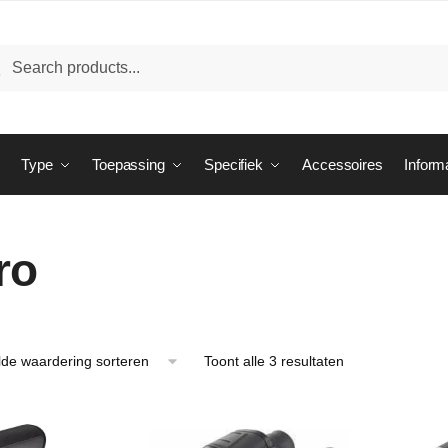
ken
eken
:
Type
Toepassing
Specifiek
Accessoires
Inform
ro
Gesorteerd
Toont alle 3 resultaten
op
gemiddelde
waardering