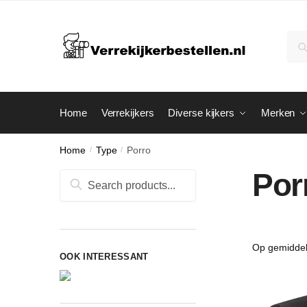
Skip
Skip
to
to
Zoe
Zo
navigation
content
naar
Home
Verrekijkers
Diverse kijkers
Merken
Home
/
Type
/
Porro
Por
Zoeken
naar:
OOK INTERESSANT