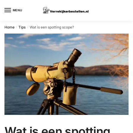
Skip
Skip
to
to
MENU
navigation
content
Home
Tips
Wat is een spotting scope?
/
/
Wat is een spotting