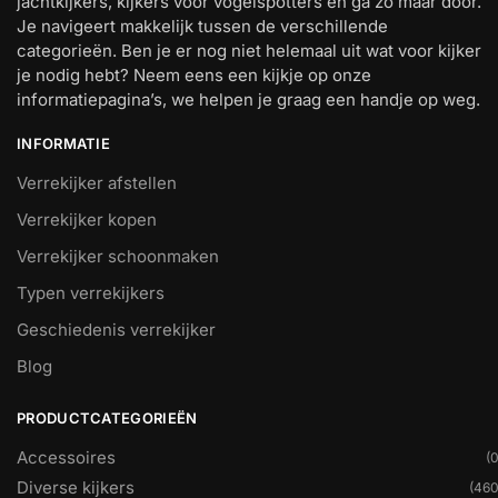
jachtkijkers, kijkers voor vogelspotters en ga zo maar door.
Je navigeert makkelijk tussen de verschillende
categorieën. Ben je er nog niet helemaal uit wat voor kijker
je nodig hebt? Neem eens een kijkje op onze
informatiepagina’s, we helpen je graag een handje op weg.
INFORMATIE
Verrekijker afstellen
Verrekijker kopen
Verrekijker schoonmaken
Typen verrekijkers
Geschiedenis verrekijker
Blog
PRODUCTCATEGORIEËN
Accessoires
(0
Diverse kijkers
(460