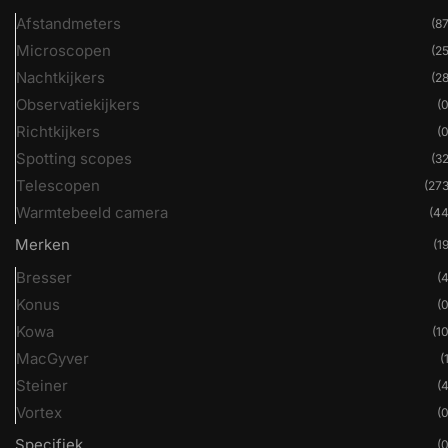
Afstandmeters
(87
Microscopen
(25
Nachtkijkers
(28
Observatiekijkers
(0
Richtkijkers
(0
Spotting scopes
(32
Telescopen
(273
Warmtebeeld camera
(44
Merken
(19
Bresser
(4
Konus
(0
Kowa
(10
MacGyver
(
Steiner
(4
Vortex
(0
Specifiek
(0