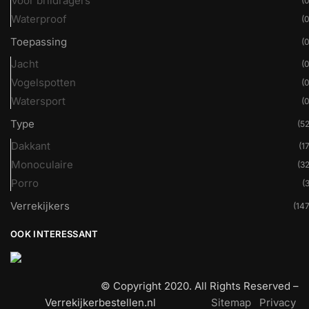
Voor brildragers
(0
Waterproof
(0
Toepassing
(0
Jacht
(0
Vogelspotten
(0
Watersport
(0
Type
(52
Dakkant
(17
Monoculaire
(32
Porro
(3
Verrekijkers
(147
OOK INTERESSANT
© Copyright 2020. All Rights Reserved –
Verrekijkerbestellen.nl
Sitemap
Privacy