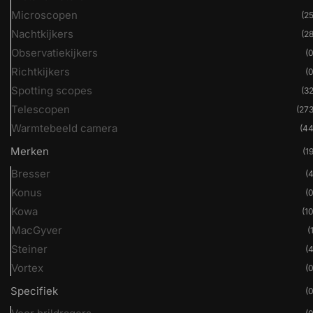
Microscopen
(25
Nachtkijkers
(28
Observatiekijkers
(0
Richtkijkers
(0
Spotting scopes
(32
Telescopen
(273
Warmtebeeld camera
(44
Merken
(19
Bresser
(4
Konus
(0
Kowa
(10
MacGyver
(
Steiner
(4
Vortex
(0
Specifiek
(0