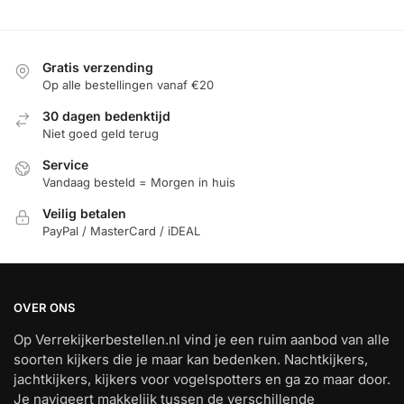
Gratis verzending
Op alle bestellingen vanaf €20
30 dagen bedenktijd
Niet goed geld terug
Service
Vandaag besteld = Morgen in huis
Veilig betalen
PayPal / MasterCard / iDEAL
OVER ONS
Op Verrekijkerbestellen.nl vind je een ruim aanbod van alle
soorten kijkers die je maar kan bedenken. Nachtkijkers,
jachtkijkers, kijkers voor vogelspotters en ga zo maar door.
Je navigeert makkelijk tussen de verschillende