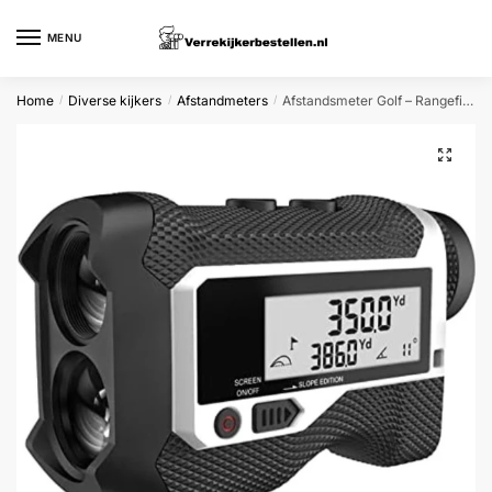
Skip
Skip
to
to
MENU
navigation
content
Home
Diverse kijkers
Afstandmeters
Afstandsmeter Golf – Rangefinder – Golf Accessoires
/
/
/