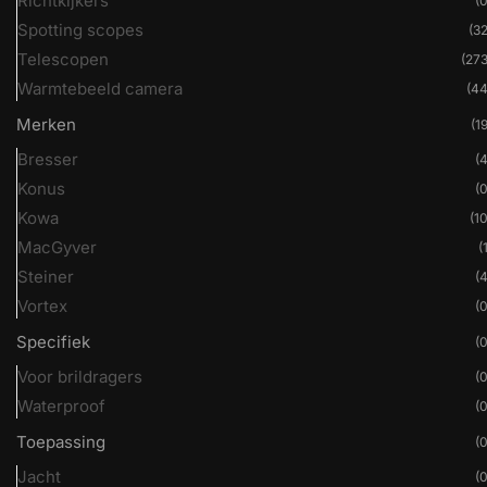
Richtkijkers
(0
Spotting scopes
(32
Telescopen
(273
Warmtebeeld camera
(44
Merken
(19
Bresser
(4
Konus
(0
Kowa
(10
MacGyver
(
Steiner
(4
Vortex
(0
Specifiek
(0
Voor brildragers
(0
Waterproof
(0
Toepassing
(0
Jacht
(0