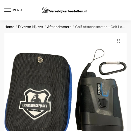
Skip
Skip
to
to
MENU
navigation
content
Home
Diverse kijkers
Afstandmeters
Golf Afstandsmeter – Golf Laser Rangefinder – 1000M – Golftrainingsmateriaal – Golf Accessoires
/
/
/