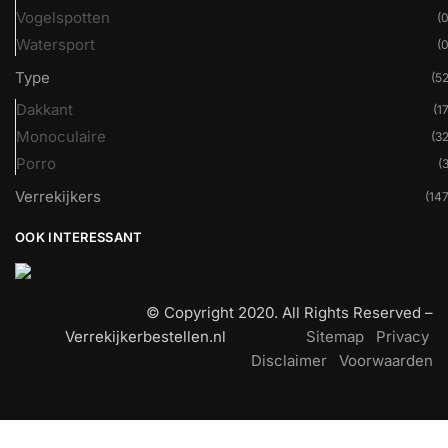
Vogelspotten
(0
Watersport
(0
Type
(52
Dakkant
(17
Monoculaire
(32
Porro
(3
Verrekijkers
(147
OOK INTERESSANT
© Copyright 2020. All Rights Reserved –
Verrekijkerbestellen.nl
Sitemap
Privacy
Disclaimer
Voorwaarden