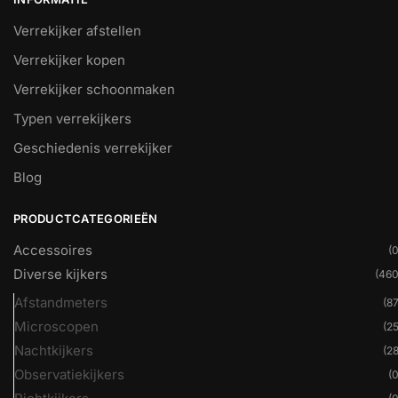
Verrekijker afstellen
Verrekijker kopen
Verrekijker schoonmaken
Typen verrekijkers
Geschiedenis verrekijker
Blog
PRODUCTCATEGORIEËN
Accessoires
(0
Diverse kijkers
(460
Afstandmeters
(87
Microscopen
(25
Nachtkijkers
(28
Observatiekijkers
(0