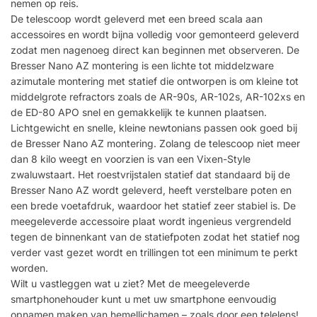
nemen op reis.
De telescoop wordt geleverd met een breed scala aan
accessoires en wordt bijna volledig voor gemonteerd geleverd
zodat men nagenoeg direct kan beginnen met observeren. De
Bresser Nano AZ montering is een lichte tot middelzware
azimutale montering met statief die ontworpen is om kleine tot
middelgrote refractors zoals de AR-90s, AR-102s, AR-102xs en
de ED-80 APO snel en gemakkelijk te kunnen plaatsen.
Lichtgewicht en snelle, kleine newtonians passen ook goed bij
de Bresser Nano AZ montering. Zolang de telescoop niet meer
dan 8 kilo weegt en voorzien is van een Vixen-Style
zwaluwstaart. Het roestvrijstalen statief dat standaard bij de
Bresser Nano AZ wordt geleverd, heeft verstelbare poten en
een brede voetafdruk, waardoor het statief zeer stabiel is. De
meegeleverde accessoire plaat wordt ingenieus vergrendeld
tegen de binnenkant van de statiefpoten zodat het statief nog
verder vast gezet wordt en trillingen tot een minimum te perkt
worden.
Wilt u vastleggen wat u ziet? Met de meegeleverde
smartphonehouder kunt u met uw smartphone eenvoudig
opnamen maken van hemellichamen – zoals door een telelens!