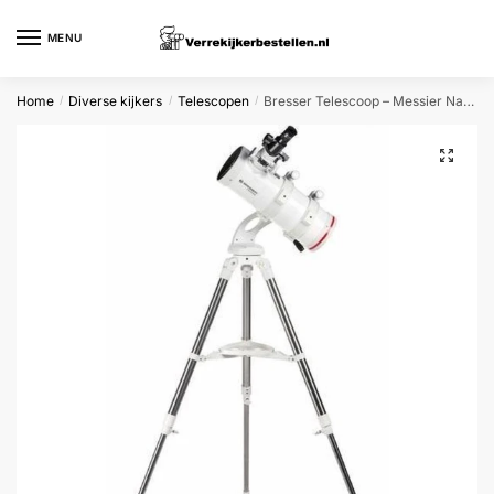
Skip
Skip
to
to
MENU
navigation
content
Home
Diverse kijkers
Telescopen
Bresser Telescoop – Messier Nano NT-114/500 AZ – Ideaal Op Locatie
/
/
/