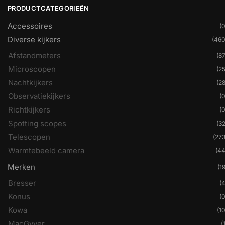
PRODUCTCATEGORIEËN
Accessoires
(0
Diverse kijkers
(460
Afstandmeters
(87
Microscopen
(25
Nachtkijkers
(28
Observatiekijkers
(0
Richtkijkers
(0
Spotting scopes
(32
Telescopen
(273
Warmtebeeld camera
(44
Merken
(19
Bresser
(4
Konus
(0
Kowa
(10
MacGyver
(