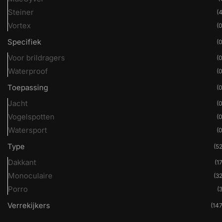
Steiner
(4
Vortex
(0
Specifiek
(0
Voor brildragers
(0
Waterproof
(0
Toepassing
(0
Jacht
(0
Vogelspotten
(0
Watersport
(0
Type
(52
Dakkant
(17
Monoculaire
(32
Porro
(3
Verrekijkers
(147