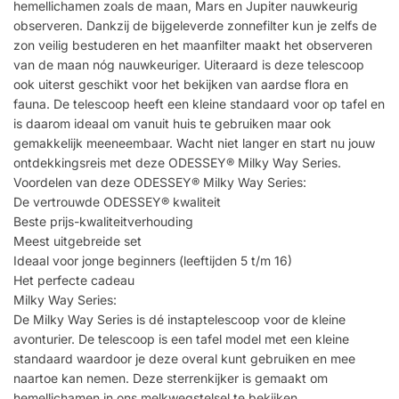
hemellichamen zoals de maan, Mars en Jupiter nauwkeurig
observeren. Dankzij de bijgeleverde zonnefilter kun je zelfs de
zon veilig bestuderen en het maanfilter maakt het observeren
van de maan nóg nauwkeuriger. Uiteraard is deze telescoop
ook uiterst geschikt voor het bekijken van aardse flora en
fauna. De telescoop heeft een kleine standaard voor op tafel en
is daarom ideaal om vanuit huis te gebruiken maar ook
gemakkelijk meeneembaar. Wacht niet langer en start nu jouw
ontdekkingsreis met deze ODESSEY® Milky Way Series.
Voordelen van deze ODESSEY® Milky Way Series:
De vertrouwde ODESSEY® kwaliteit
Beste prijs-kwaliteitverhouding
Meest uitgebreide set
Ideaal voor jonge beginners (leeftijden 5 t/m 16)
Het perfecte cadeau
Milky Way Series:
De Milky Way Series is dé instaptelescoop voor de kleine
avonturier. De telescoop is een tafel model met een kleine
standaard waardoor je deze overal kunt gebruiken en mee
naartoe kan nemen. Deze sterrenkijker is gemaakt om
hemellichamen in ons melkwegstelsel te bekijken.