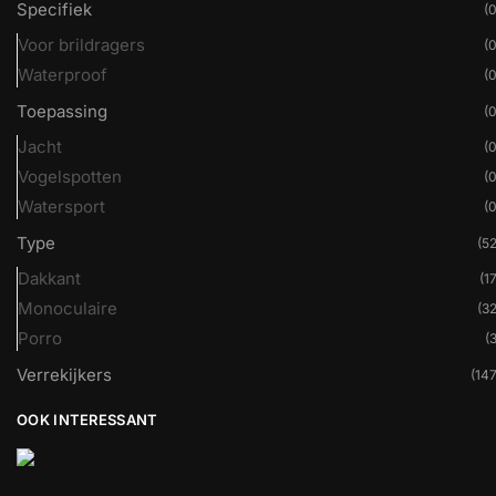
Specifiek
(0
Voor brildragers
(0
Waterproof
(0
Toepassing
(0
Jacht
(0
Vogelspotten
(0
Watersport
(0
Type
(52
Dakkant
(17
Monoculaire
(32
Porro
(3
Verrekijkers
(147
OOK INTERESSANT