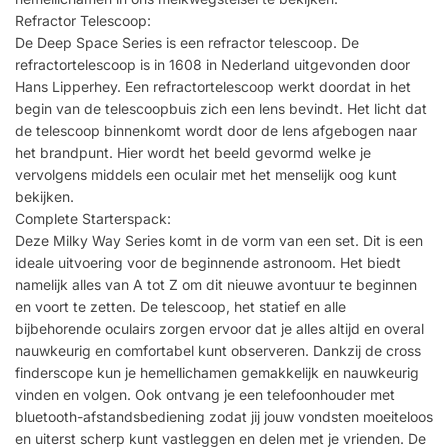
Refractor Telescoop:
De Deep Space Series is een refractor telescoop. De
refractortelescoop is in 1608 in Nederland uitgevonden door
Hans Lipperhey. Een refractortelescoop werkt doordat in het
begin van de telescoopbuis zich een lens bevindt. Het licht dat
de telescoop binnenkomt wordt door de lens afgebogen naar
het brandpunt. Hier wordt het beeld gevormd welke je
vervolgens middels een oculair met het menselijk oog kunt
bekijken.
Complete Starterspack:
Deze Milky Way Series komt in de vorm van een set. Dit is een
ideale uitvoering voor de beginnende astronoom. Het biedt
namelijk alles van A tot Z om dit nieuwe avontuur te beginnen
en voort te zetten. De telescoop, het statief en alle
bijbehorende oculairs zorgen ervoor dat je alles altijd en overal
nauwkeurig en comfortabel kunt observeren. Dankzij de cross
finderscope kun je hemellichamen gemakkelijk en nauwkeurig
vinden en volgen. Ook ontvang je een telefoonhouder met
bluetooth-afstandsbediening zodat jij jouw vondsten moeiteloos
en uiterst scherp kunt vastleggen en delen met je vrienden. De