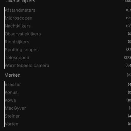
Diverse kijkers
(460
Afstandmeters
(87
Microscopen
(25
Nachtkijkers
(28
Observatiekijkers
(0
Richtkijkers
(0
Spotting scopes
(32
Telescopen
(273
Warmtebeeld camera
(44
Merken
(19
Bresser
(4
Konus
(0
Kowa
(10
MacGyver
(
Steiner
(4
Vortex
(0