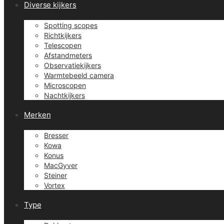
Diverse kijkers
Spotting scopes
Richtkijkers
Telescopen
Afstandmeters
Observatiekijkers
Warmtebeeld camera
Microscopen
Nachtkijkers
Merken
Bresser
Kowa
Konus
MacGyver
Steiner
Vortex
Type