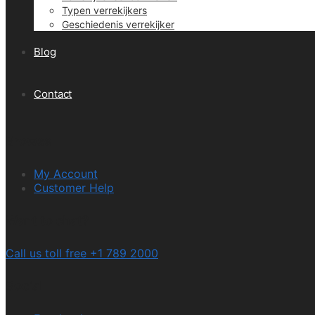
Typen verrekijkers
Geschiedenis verrekijker
Blog
Contact
Browse
My Account
Customer Help
Want to chat?
Call us toll free +1 789 2000
Social