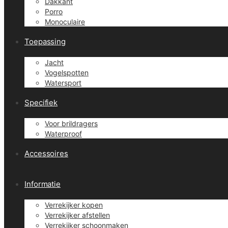
Dakkant
Porro
Monoculaire
Toepassing
Jacht
Vogelspotten
Watersport
Specifiek
Voor brildragers
Waterproof
Accessoires
Informatie
Verrekijker kopen
Verrekijker afstellen
Verrekijker schoonmaken