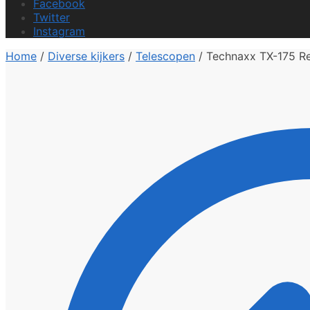
Facebook
Twitter
Instagram
Home
/
Diverse kijkers
/
Telescopen
/
Technaxx TX-175 Ref