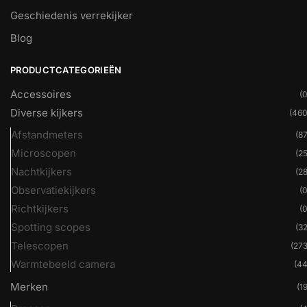
Geschiedenis verrekijker
Blog
PRODUCTCATEGORIEËN
Accessoires
(0
Diverse kijkers
(460
Afstandmeters
(87
Microscopen
(25
Nachtkijkers
(28
Observatiekijkers
(0
Richtkijkers
(0
Spotting scopes
(32
Telescopen
(273
Warmtebeeld camera
(44
Merken
(19