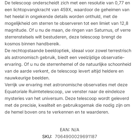
De telescoop onderscheidt zich met een resolutie van 0,77 en
een lichtopvangkracht van 459X, waardoor de geheimen van
het heelal in ongekende details worden onthuld, met de
mogelijkheid om sterren te observeren tot een limiet van 12,8
magnitude. Of u nu de maan, de ringen van Saturnus, of verre
sterrenstelsels wilt bestuderen, deze telescoop brengt de
kosmos binnen handbereik.
De rechtopstaande beeldoptiek, ideaal voor zowel terrestrisch
als astronomisch gebruik, biedt een veelzijdige observatie-
ervaring. Of u nu de sterrenhemel of de natuurlijke schoonheid
van de aarde verkent, de telescoop levert altijd heldere en
nauwkeurige beelden.
Verrijk uw ervaring met astronomische observaties met deze
Equatoriale Ruimtetelescoop, uw venster naar de eindeloze
mysteries van het universum. Deze telescoop wordt geleverd
met de precisie, kwaliteit en gebruiksgemak die nodig zijn om
de hemel boven ons te verkennen en te waarderen.
EAN:
N/A
SKU:
7064900029691187