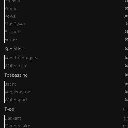
Bresser
(4
Konus
(0
Kowa
(10
MacGyver
(
Steiner
(4
Vortex
(0
Specifiek
(0
Voor brildragers
(0
Waterproof
(0
Toepassing
(0
Jacht
(0
Vogelspotten
(0
Watersport
(0
Type
(52
Dakkant
(17
Monoculaire
(32