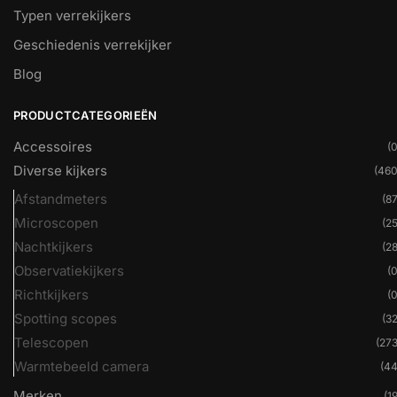
Typen verrekijkers
Geschiedenis verrekijker
Blog
PRODUCTCATEGORIEËN
Accessoires
(0
Diverse kijkers
(460
Afstandmeters
(87
Microscopen
(25
Nachtkijkers
(28
Observatiekijkers
(0
Richtkijkers
(0
Spotting scopes
(32
Telescopen
(273
Warmtebeeld camera
(44
Merken
(19