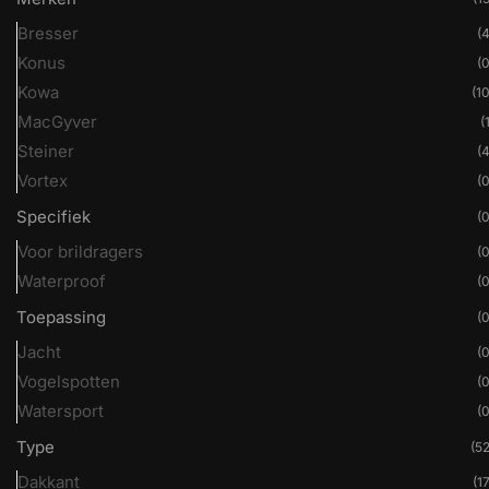
Bresser
(4
Konus
(0
Kowa
(10
MacGyver
(
Steiner
(4
Vortex
(0
Specifiek
(0
Voor brildragers
(0
Waterproof
(0
Toepassing
(0
Jacht
(0
Vogelspotten
(0
Watersport
(0
Type
(52
Dakkant
(17