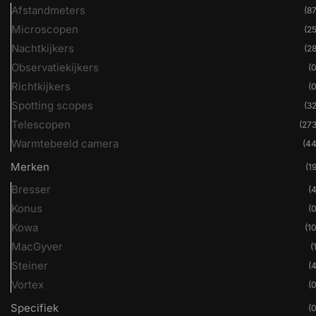
Afstandmeters
(87
Microscopen
(25
Nachtkijkers
(28
Observatiekijkers
(0
Richtkijkers
(0
Spotting scopes
(32
Telescopen
(273
Warmtebeeld camera
(44
Merken
(19
Bresser
(4
Konus
(0
Kowa
(10
MacGyver
(
Steiner
(4
Vortex
(0
Specifiek
(0