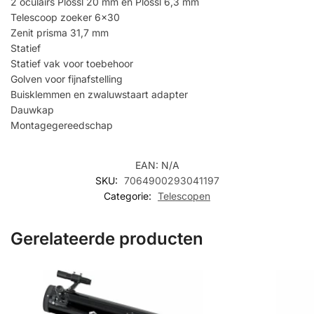
2 oculairs Plössl 20 mm en Plössl 6,3 mm
Telescoop zoeker 6×30
Zenit prisma 31,7 mm
Statief
Statief vak voor toebehoor
Golven voor fijnafstelling
Buisklemmen en zwaluwstaart adapter
Dauwkap
Montagegereedschap
EAN:
N/A
SKU:
7064900293041197
Categorie:
Telescopen
Gerelateerde producten