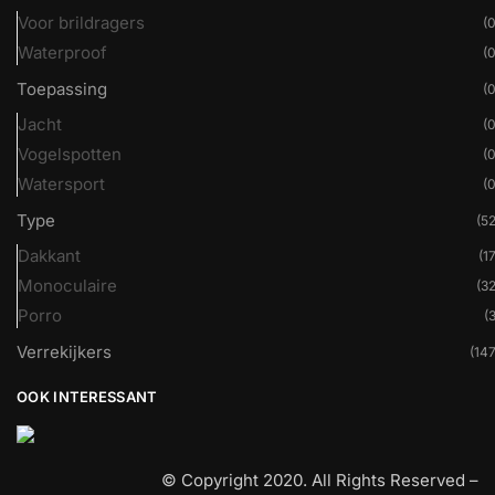
Voor brildragers
(0
Waterproof
(0
Toepassing
(0
Jacht
(0
Vogelspotten
(0
Watersport
(0
Type
(52
Dakkant
(17
Monoculaire
(32
Porro
(3
Verrekijkers
(147
OOK INTERESSANT
© Copyright 2020. All Rights Reserved –