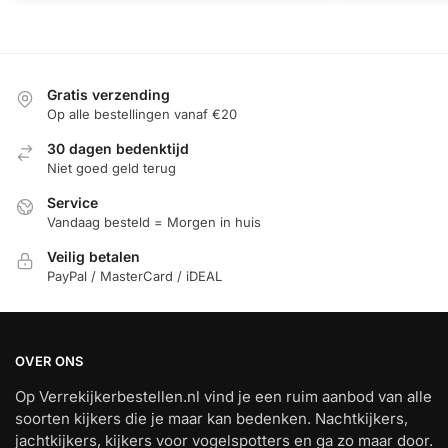
Gratis verzending
Op alle bestellingen vanaf €20
30 dagen bedenktijd
Niet goed geld terug
Service
Vandaag besteld = Morgen in huis
Veilig betalen
PayPal / MasterCard / iDEAL
OVER ONS
Op Verrekijkerbestellen.nl vind je een ruim aanbod van alle
soorten kijkers die je maar kan bedenken. Nachtkijkers,
jachtkijkers, kijkers voor vogelspotters en ga zo maar door.