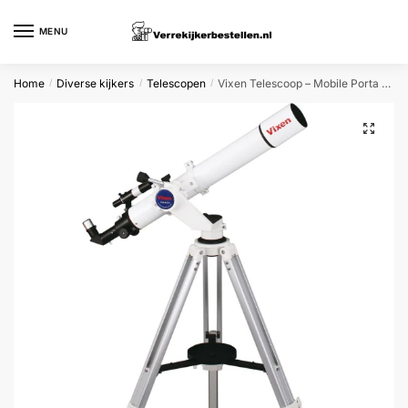
Skip
Skip
to
to
MENU
navigation
content
Home
Diverse kijkers
Telescopen
Vixen Telescoop – Mobile Porta A80mf – Voor Maan en Planeten – Makkelijk Mee Te Nemen
/
/
/