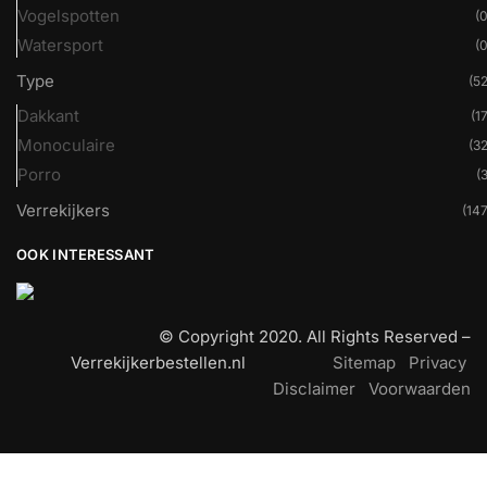
Vogelspotten
(0
Watersport
(0
Type
(52
Dakkant
(17
Monoculaire
(32
Porro
(3
Verrekijkers
(147
OOK INTERESSANT
© Copyright 2020. All Rights Reserved –
Verrekijkerbestellen.nl
Sitemap
Privacy
Disclaimer
Voorwaarden