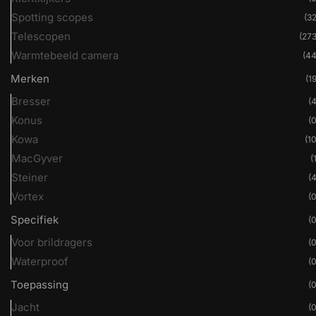
Spotting scopes
(32
Telescopen
(273
Warmtebeeld camera
(44
Merken
(19
Bresser
(4
Konus
(0
Kowa
(10
MacGyver
(
Steiner
(4
Vortex
(0
Specifiek
(0
Voor brildragers
(0
Waterproof
(0
Toepassing
(0
Jacht
(0