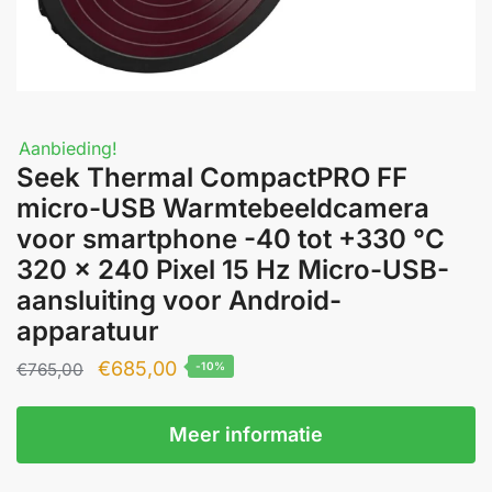
Aanbieding!
Seek Thermal CompactPRO FF
micro-USB Warmtebeeldcamera
voor smartphone -40 tot +330 °C
320 x 240 Pixel 15 Hz Micro-USB-
aansluiting voor Android-
apparatuur
Oorspronkelijke
Huidige
€
685,00
€
765,00
-10%
prijs
prijs
was:
is:
Meer informatie
€765,00.
€685,00.