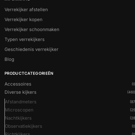
Verrekijker afstellen
Verrekijker kopen
Verrekijker schoonmaken
Typen verrekijkers
Geschiedenis verrekijker
Blog
PRODUCTCATEGORIEËN
Accessoires
(0
Diverse kijkers
(460
Afstandmeters
(87
Microscopen
(25
Nachtkijkers
(28
Observatiekijkers
(0
Richtkijkers
(0