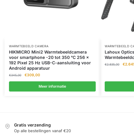
WARMTEBEELD CAMERA
WARMTEBEELD C
HIKMICRO Mini2 Warmtebeeldcamera
Lahoux Optic
voor smartphone -20 tot 350 °C 256 x
Warmtebeeldc
192 Pixel 25 Hz USB-C-aansluiting voor
Oorspr
€
2.64
€
2.835,00
Android apparatuur
prijs
Oorspronkelijke
Huidige
€
309,00
was:
€
345,00
prijs
prijs
€2.835
was:
is:
Meer informatie
€345,00.
€309,00.
Gratis verzending
Op alle bestellingen vanaf €20