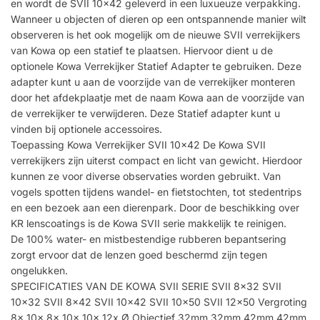
en wordt de SVII 10×42 geleverd in een luxueuze verpakking.
Wanneer u objecten of dieren op een ontspannende manier wilt
observeren is het ook mogelijk om de nieuwe SVII verrekijkers
van Kowa op een statief te plaatsen. Hiervoor dient u de
optionele Kowa Verrekijker Statief Adapter te gebruiken. Deze
adapter kunt u aan de voorzijde van de verrekijker monteren
door het afdekplaatje met de naam Kowa aan de voorzijde van
de verrekijker te verwijderen. Deze Statief adapter kunt u
vinden bij optionele accessoires.
Toepassing Kowa Verrekijker SVII 10×42 De Kowa SVII
verrekijkers zijn uiterst compact en licht van gewicht. Hierdoor
kunnen ze voor diverse observaties worden gebruikt. Van
vogels spotten tijdens wandel- en fietstochten, tot stedentrips
en een bezoek aan een dierenpark. Door de beschikking over
KR lenscoatings is de Kowa SVII serie makkelijk te reinigen.
De 100% water- en mistbestendige rubberen bepantsering
zorgt ervoor dat de lenzen goed beschermd zijn tegen
ongelukken.
SPECIFICATIES VAN DE KOWA SVII SERIE SVII 8×32 SVII
10×32 SVII 8×42 SVII 10×42 SVII 10×50 SVII 12×50 Vergroting
8x 10x 8x 10x 10x 12x Ø Objectief 32mm 32mm 42mm 42mm