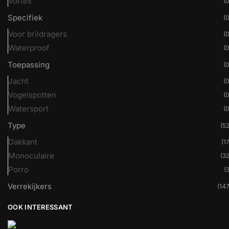
Vortex
(0
Specifiek
(0
Voor brildragers
(0
Waterproof
(0
Toepassing
(0
Jacht
(0
Vogelspotten
(0
Watersport
(0
Type
(52
Dakkant
(17
Monoculaire
(32
Porro
(3
Verrekijkers
(147
OOK INTERESSANT