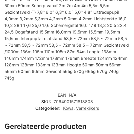
50mm 50mm Scherp vanaf 2m 2m 4m 4m 5,5m 5,5m
Gezichtsveld (°) 7,8° 6,0° 6,3° 6,0° 5,0° 4,8° Uittredepupil
4,0mm 3,2mm 5,3mm 4,2mm 5,0mm 4,2mm Lichtsterkte 16,0
10,2 28,1 17,6 25,0 17,6 Schemergetal 16,0 17,9 18,3 20,5 22,4
24,5 Oogafstand 15,5mm 16,0mm 19,5mm 15,5mm 19,5mm
15,5mm Interpupilaire afstand 58,5 ~ 72mm 58,5 ~ 72mm 58,5
~ 72mm 58,5 ~ 72mm 58,5 ~ 72mm 58,5 ~ 72mm Gezichtsveld
/1000m 136m 105m 110m 105m 87m 84m Lengte 138mm
140mm 174mm 172mm 178mm 176mm Breedte 124mm 124mm
128mm 128mm 133mm 133mm Hoogte 50mm 50mm 56mm
56mm 60mm 60mm Gewicht 565g 570g 665g 670g 740g
745g
EAN:
N/A
SKU:
7064901571818808
Categorieën:
Kowa
,
Verrekijkers
Gerelateerde producten