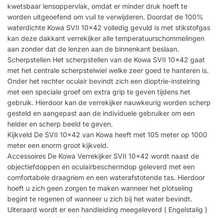
kwetsbaar lensoppervlak, omdat er minder druk hoeft te
worden uitgeoefend om vuil te verwijderen. Doordat de 100%
waterdichte Kowa SVII 10×42 volledig gevuld is met stikstofgas
kan deze dakkant verrekijker alle temperatuurschommelingen
aan zonder dat de lenzen aan de binnenkant beslaan.
Scherpstellen Het scherpstellen van de Kowa SVII 10×42 gaat
met het centrale scherpstelwiel welke zeer goed te hanteren is.
Onder het rechter oculair bevindt zich een dioptrie-instelring
met een speciale groef om extra grip te geven tijdens het
gebruik. Hierdoor kan de verrekijker nauwkeurig worden scherp
gesteld en aangepast aan de individuele gebruiker om een
helder en scherp beeld te geven.
Kijkveld De SVII 10×42 van Kowa heeft met 105 meter op 1000
meter een enorm groot kijkveld.
Accessoires De Kowa Verrekijker SVII 10×42 wordt naast de
objectiefdoppen en oculairbeschermdop geleverd met een
comfortabele draagriem en een waterafstotende tas. Hierdoor
hoeft u zich geen zorgen te maken wanneer het plotseling
begint te regenen of wanneer u zich bij het water bevindt.
Uiteraard wordt er een handleiding meegeleverd ( Engelstalig )