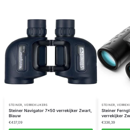
,
,
STEINER
VERREKIJKERS
STEINER
VERREK
Steiner Navigator 7×50 verrekijker Zwart,
Steiner Ferng
Blauw
verrekijker Zw
€
437,09
€
336,39