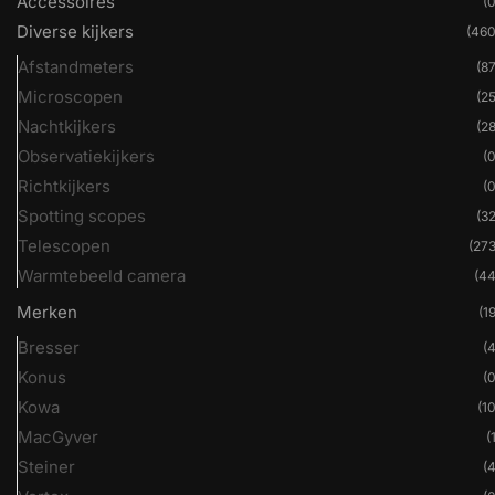
Accessoires
(0
Diverse kijkers
(460
Afstandmeters
(87
Microscopen
(25
Nachtkijkers
(28
Observatiekijkers
(0
Richtkijkers
(0
Spotting scopes
(32
Telescopen
(273
Warmtebeeld camera
(44
Merken
(19
Bresser
(4
Konus
(0
Kowa
(10
MacGyver
(
Steiner
(4