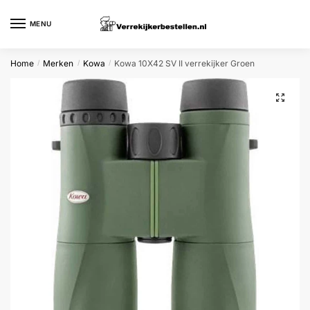
Skip
Skip
to
to
MENU
navigation
content
Home
Merken
Kowa
Kowa 10X42 SV II verrekijker Groen
/
/
/