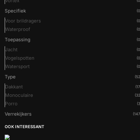
Vortex
(0
Specifiek
(0
Voor brildragers
(0
Waterproof
(0
Toepassing
(0
Jacht
(0
Vogelspotten
(0
Watersport
(0
Type
(52
Dakkant
(17
Monoculaire
(32
Porro
(3
Verrekijkers
(147
OOK INTERESSANT