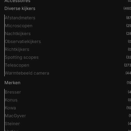
Accessoires
(0
Diverse kijkers
(460
Afstandmeters
(87
Microscopen
(25
Nachtkijkers
(28
Observatiekijkers
(0
Richtkijkers
(0
Spotting scopes
(32
Telescopen
(273
Warmtebeeld camera
(44
Merken
(19
Bresser
(4
Konus
(0
Kowa
(10
MacGyver
(
Steiner
(4