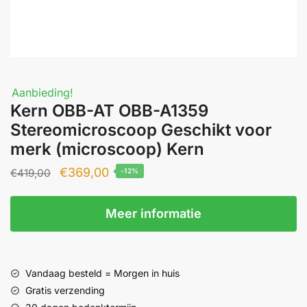
Aanbieding!
Kern OBB-AT OBB-A1359
Stereomicroscoop Geschikt voor
merk (microscoop) Kern
Oorspronkelijke
Huidige
€
369,00
€
419,00
-12%
prijs
prijs
was:
is:
Meer informatie
€419,00.
€369,00.
Vandaag besteld = Morgen in huis
Gratis verzending