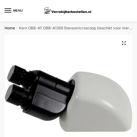
Skip
Skip
to
to
MENU
navigation
content
Home
Kern OBB-AT OBB-A1359 Stereomicroscoop Geschikt voor merk (microscoop) Kern
/