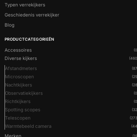
Typen verrekijkers
Geschiedenis verrekijker
Blog
PRODUCTCATEGORIEËN
Accessoires
(0
Diverse kijkers
(460
Afstandmeters
(87
Microscopen
(25
Nachtkijkers
(28
Observatiekijkers
(0
Richtkijkers
(0
Spotting scopes
(32
Telescopen
(273
Warmtebeeld camera
(44
Merken
(19