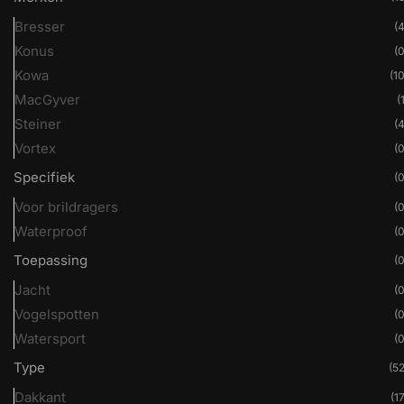
Bresser
(4
Konus
(0
Kowa
(10
MacGyver
(
Steiner
(4
Vortex
(0
Specifiek
(0
Voor brildragers
(0
Waterproof
(0
Toepassing
(0
Jacht
(0
Vogelspotten
(0
Watersport
(0
Type
(52
Dakkant
(17