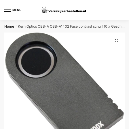
Skip
Skip
to
to
MENU
navigation
content
Home
Kern Optics OBB-A OBB-A1402 Fase contrast schuif 10 x Geschikt voor merk (microscoop) Kern
/