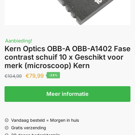
Aanbieding!
Kern Optics OBB-A OBB-A1402 Fase
contrast schuif 10 x Geschikt voor
merk (microscoop) Kern
Oorspronkelijke
Huidige
€
79,99
€
104,99
-24%
prijs
prijs
was:
is:
Meer informatie
€104,99.
€79,99.
Vandaag besteld = Morgen in huis
Gratis verzending