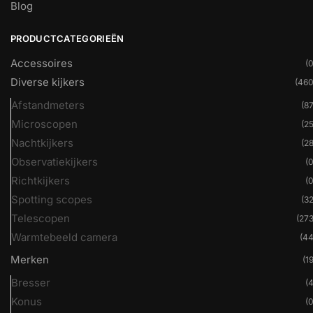
Blog
PRODUCTCATEGORIEËN
Accessoires
(0
Diverse kijkers
(460
Afstandmeters
(87
Microscopen
(25
Nachtkijkers
(28
Observatiekijkers
(0
Richtkijkers
(0
Spotting scopes
(32
Telescopen
(273
Warmtebeeld camera
(44
Merken
(19
Bresser
(4
Konus
(0