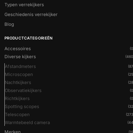
Typen verrekijkers
Geschiedenis verrekijker
Blog
PRODUCTCATEGORIEËN
Accessoires
(0
Diverse kijkers
(460
Afstandmeters
(87
Microscopen
(25
Nachtkijkers
(28
Observatiekijkers
(0
Richtkijkers
(0
Spotting scopes
(32
Telescopen
(273
Warmtebeeld camera
(44
Merken
(19