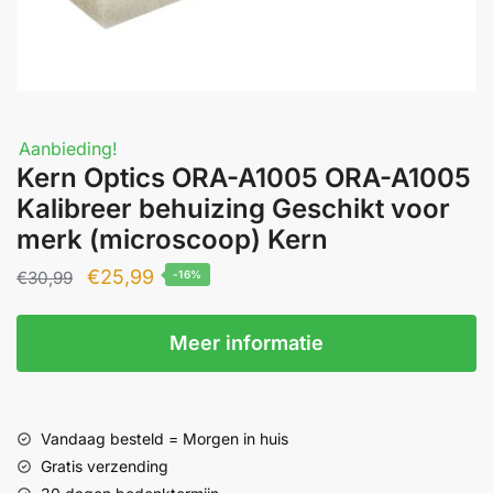
Aanbieding!
Kern Optics ORA-A1005 ORA-A1005
Kalibreer behuizing Geschikt voor
merk (microscoop) Kern
Oorspronkelijke
Huidige
€
25,99
€
30,99
-16%
prijs
prijs
was:
is:
Meer informatie
€30,99.
€25,99.
Vandaag besteld = Morgen in huis
Gratis verzending