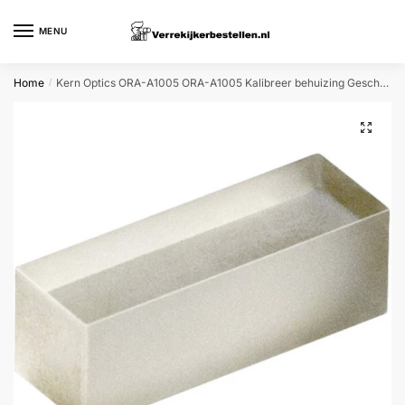
Skip
Skip
to
to
MENU
navigation
content
Home
Kern Optics ORA-A1005 ORA-A1005 Kalibreer behuizing Geschikt voor merk (microscoop) Kern
/