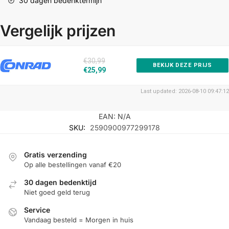
30 dagen bedenktermijn
Vergelijk prijzen
€30,99
BEKIJK DEZE PRIJS
€25,99
Last updated: 2026-08-10 09:47:12
EAN:
N/A
SKU:
2590900977299178
Gratis verzending
Op alle bestellingen vanaf €20
30 dagen bedenktijd
Niet goed geld terug
Service
Vandaag besteld = Morgen in huis