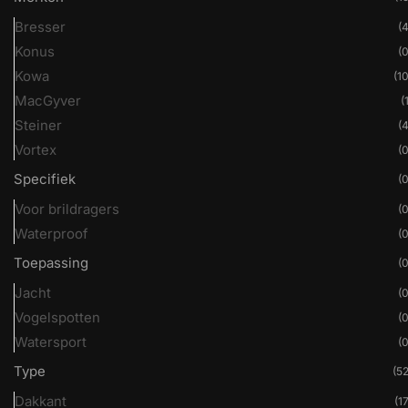
Bresser
(4
Konus
(0
Kowa
(10
MacGyver
(
Steiner
(4
Vortex
(0
Specifiek
(0
Voor brildragers
(0
Waterproof
(0
Toepassing
(0
Jacht
(0
Vogelspotten
(0
Watersport
(0
Type
(52
Dakkant
(17