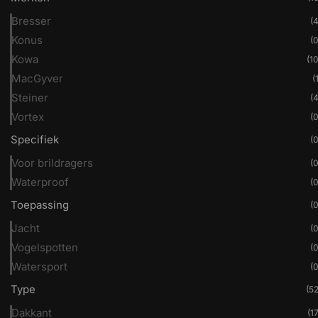
Bresser
(4
Konus
(0
Kowa
(10
MacGyver
(
Steiner
(4
Vortex
(0
Specifiek
(0
Voor brildragers
(0
Waterproof
(0
Toepassing
(0
Jacht
(0
Vogelspotten
(0
Watersport
(0
Type
(52
Dakkant
(17