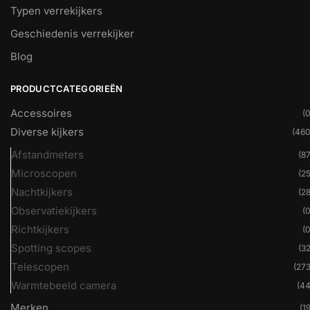
Typen verrekijkers
Geschiedenis verrekijker
Blog
PRODUCTCATEGORIEËN
Accessoires
(0
Diverse kijkers
(460
Afstandmeters
(87
Microscopen
(25
Nachtkijkers
(28
Observatiekijkers
(0
Richtkijkers
(0
Spotting scopes
(32
Telescopen
(273
Warmtebeeld camera
(44
Merken
(19