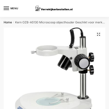
Skip
Skip
to
to
MENU
navigation
content
Home
Kern OZB-A5130 Microscoop objecthouder Geschikt voor merk (microscoop) Kern
/