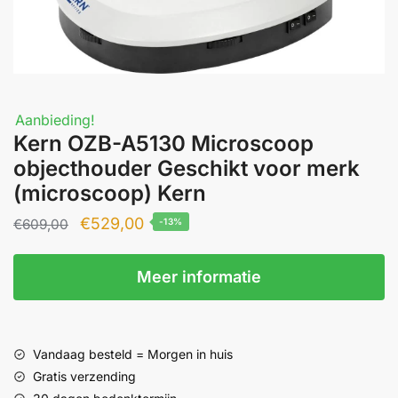
Aanbieding!
Kern OZB-A5130 Microscoop
objecthouder Geschikt voor merk
(microscoop) Kern
Oorspronkelijke
Huidige
€
529,00
€
609,00
-13%
prijs
prijs
was:
is:
Meer informatie
€609,00.
€529,00.
Vandaag besteld = Morgen in huis
Gratis verzending