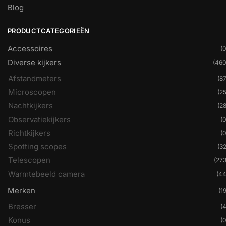
Blog
PRODUCTCATEGORIEËN
Accessoires
(0
Diverse kijkers
(460
Afstandmeters
(87
Microscopen
(25
Nachtkijkers
(28
Observatiekijkers
(0
Richtkijkers
(0
Spotting scopes
(32
Telescopen
(273
Warmtebeeld camera
(44
Merken
(19
Bresser
(4
Konus
(0