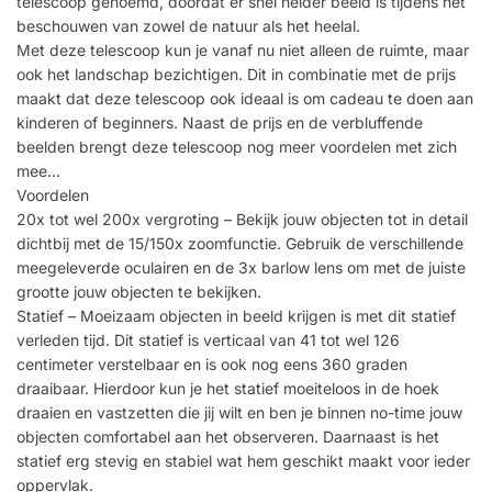
telescoop genoemd, doordat er snel helder beeld is tijdens het
beschouwen van zowel de natuur als het heelal.
Met deze telescoop kun je vanaf nu niet alleen de ruimte, maar
ook het landschap bezichtigen. Dit in combinatie met de prijs
maakt dat deze telescoop ook ideaal is om cadeau te doen aan
kinderen of beginners. Naast de prijs en de verbluffende
beelden brengt deze telescoop nog meer voordelen met zich
mee…
Voordelen
20x tot wel 200x vergroting – Bekijk jouw objecten tot in detail
dichtbij met de 15/150x zoomfunctie. Gebruik de verschillende
meegeleverde oculairen en de 3x barlow lens om met de juiste
grootte jouw objecten te bekijken.
Statief – Moeizaam objecten in beeld krijgen is met dit statief
verleden tijd. Dit statief is verticaal van 41 tot wel 126
centimeter verstelbaar en is ook nog eens 360 graden
draaibaar. Hierdoor kun je het statief moeiteloos in de hoek
draaien en vastzetten die jij wilt en ben je binnen no-time jouw
objecten comfortabel aan het observeren. Daarnaast is het
statief erg stevig en stabiel wat hem geschikt maakt voor ieder
oppervlak.