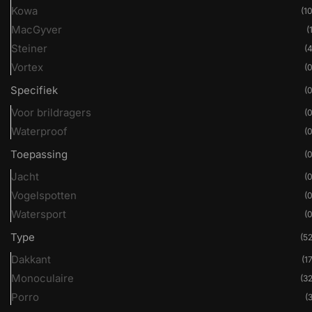
Kowa
(10
MacGyver
(
Steiner
(4
Vortex
(0
Specifiek
(0
Voor brildragers
(0
Waterproof
(0
Toepassing
(0
Jacht
(0
Vogelspotten
(0
Watersport
(0
Type
(52
Dakkant
(17
Monoculaire
(32
Porro
(3