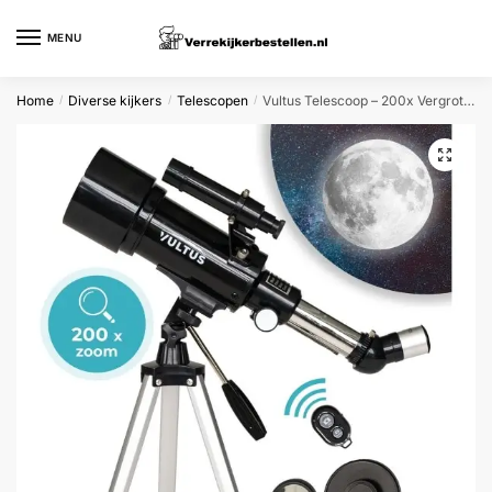
Skip
Skip
to
to
MENU
navigation
content
Home
Diverse kijkers
Telescopen
Vultus Telescoop – 200x Vergroting – Sterrenkijker Beginners / Volwassenen / Gevorderden – Inclusief Statief en Draagtas – 40070 – Vultus Lunus
/
/
/