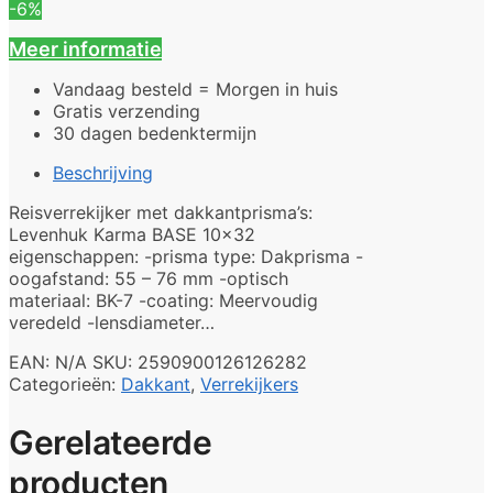
-6%
Meer informatie
Vandaag besteld = Morgen in huis
Gratis verzending
30 dagen bedenktermijn
Beschrijving
Reisverrekijker met dakkantprisma’s:
Levenhuk Karma BASE 10×32
eigenschappen: -prisma type: Dakprisma -
oogafstand: 55 – 76 mm -optisch
materiaal: BK-7 -coating: Meervoudig
veredeld -lensdiameter…
EAN:
N/A
SKU:
2590900126126282
Categorieën:
Dakkant
,
Verrekijkers
Gerelateerde
producten