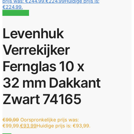
prijs was: €244,99.
€
224,99
Huidige prijs is:
€224,99.
Aanbieding!
Levenhuk
Verrekijker
Fernglas 10 x
32 mm Dakkant
Zwart 74165
€
99,99
Oorspronkelijke prijs was:
€99,99.
€
93,99
Huidige prijs is: €93,99.