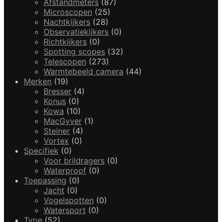
Afstandmeters
(87)
Microscopen
(25)
Nachtkijkers
(28)
Observatiekijkers
(0)
Richtkijkers
(0)
Spotting scopes
(32)
Telescopen
(273)
Warmtebeeld camera
(44)
Merken
(19)
Bresser
(4)
Konus
(0)
Kowa
(10)
MacGyver
(1)
Steiner
(4)
Vortex
(0)
Specifiek
(0)
Voor brildragers
(0)
Waterproof
(0)
Toepassing
(0)
Jacht
(0)
Vogelspotten
(0)
Watersport
(0)
Type
(52)