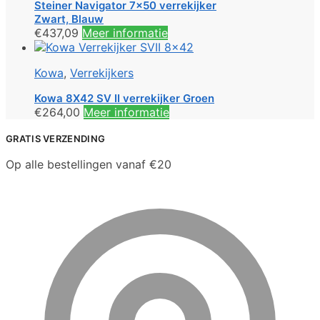
Steiner Navigator 7×50 verrekijker
Zwart, Blauw
€
437,09
Meer informatie
Kowa
,
Verrekijkers
Kowa 8X42 SV II verrekijker Groen
€
264,00
Meer informatie
GRATIS VERZENDING
Op alle bestellingen vanaf €20