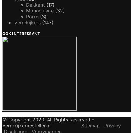
Dakkant
(17)
Monoculaire
(32)
Porro
(3)
Verrekijkers
(147)
OOK INTERESSANT
© Copyright 2020. All Rights Reserved –
Verrekijkerbestellen.nl
Sitemap
Privacy
Disclaimer
Voorwaarden