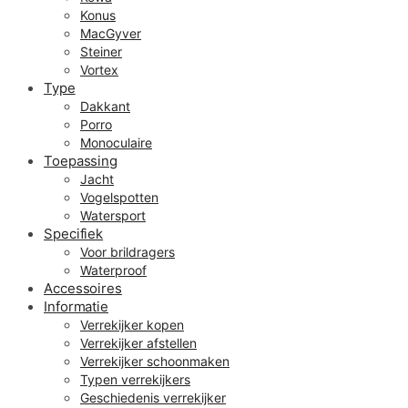
Konus
MacGyver
Steiner
Vortex
Type
Dakkant
Porro
Monoculaire
Toepassing
Jacht
Vogelspotten
Watersport
Specifiek
Voor brildragers
Waterproof
Accessoires
Informatie
Verrekijker kopen
Verrekijker afstellen
Verrekijker schoonmaken
Typen verrekijkers
Geschiedenis verrekijker