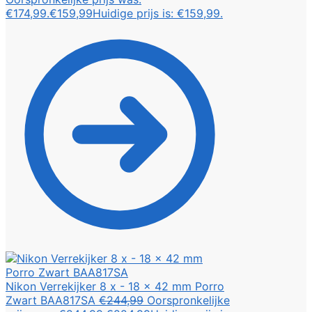
€174,99.
€
159,99
Huidige prijs is: €159,99.
Nikon Verrekijker 8 x - 18 x 42 mm Porro
Zwart BAA817SA
€
244,99
Oorspronkelijke