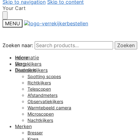
Skip to navigation
Skip to content
Your Cart
MENU
Zoeken naar:
Zoeken naar:
Zoeken
Zoeken
Informatie
Home
Blog
Verrekijkers
Bestellen
Diverse kijkers
Spotting scopes
Richtkijkers
Telescopen
Afstandmeters
Observatiekijkers
Warmtebeeld camera
Microscopen
Nachtkijkers
Merken
Bresser
Kowa