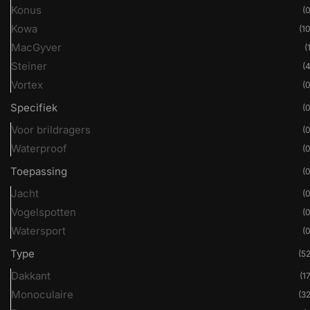
Konus
(0
Kowa
(10
MacGyver
(
Steiner
(4
Vortex
(0
Specifiek
(0
Voor brildragers
(0
Waterproof
(0
Toepassing
(0
Jacht
(0
Vogelspotten
(0
Watersport
(0
Type
(52
Dakkant
(17
Monoculaire
(32