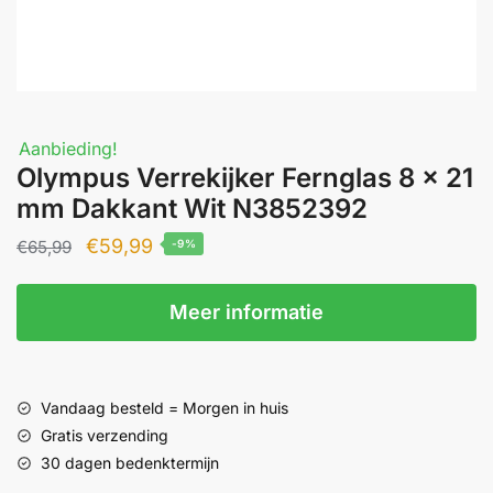
Aanbieding!
Olympus Verrekijker Fernglas 8 x 21
mm Dakkant Wit N3852392
Oorspronkelijke
Huidige
€
59,99
€
65,99
-9%
prijs
prijs
was:
is:
Meer informatie
€65,99.
€59,99.
Vandaag besteld = Morgen in huis
Gratis verzending
30 dagen bedenktermijn