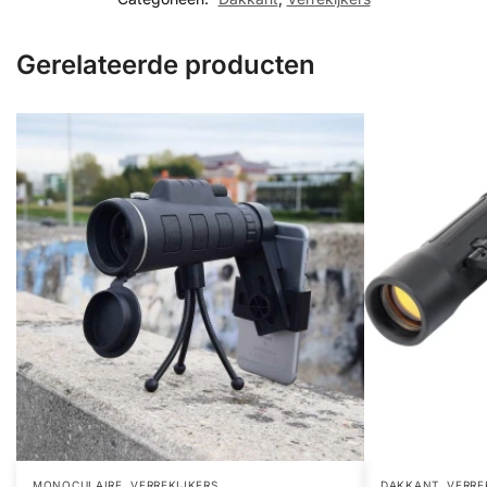
Gerelateerde producten
,
,
MONOCULAIRE
VERREKIJKERS
DAKKANT
VERRE