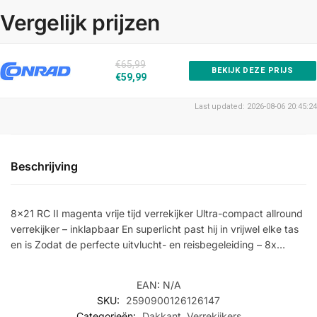
Vergelijk prijzen
€65,99
BEKIJK DEZE PRIJS
€59,99
Last updated: 2026-08-06 20:45:24
Beschrijving
8×21 RC II magenta vrije tijd verrekijker Ultra-compact allround
verrekijker – inklapbaar En superlicht past hij in vrijwel elke tas
en is Zodat de perfecte uitvlucht- en reisbegeleiding – 8x…
EAN:
N/A
SKU:
2590900126126147
Categorieën:
Dakkant
,
Verrekijkers