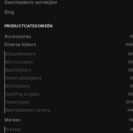
Geschiedenis verrekijker
Blog
PRODUCTCATEGORIEËN
Accessoires
(0
Diverse kijkers
(460
Afstandmeters
(87
Microscopen
(25
Nachtkijkers
(28
Observatiekijkers
(0
Richtkijkers
(0
Spotting scopes
(32
Telescopen
(273
Warmtebeeld camera
(44
Merken
(19
Bresser
(4