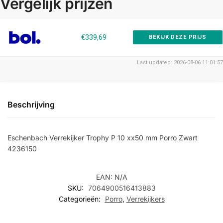
Vergelijk prijzen
€339,69
BEKIJK DEZE PRIJS
Last updated: 2026-08-06 11:01:57
Beschrijving
Eschenbach Verrekijker Trophy P 10 xx50 mm Porro Zwart
4236150
EAN:
N/A
SKU:
7064900516413883
Categorieën:
Porro
,
Verrekijkers