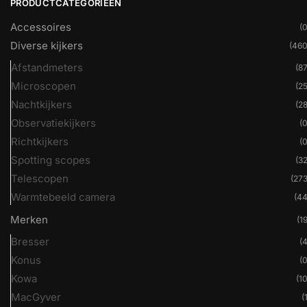
PRODUCTCATEGORIEËN
Accessoires
(0
Diverse kijkers
(460
Afstandmeters
(87
Microscopen
(25
Nachtkijkers
(28
Observatiekijkers
(0
Richtkijkers
(0
Spotting scopes
(32
Telescopen
(273
Warmtebeeld camera
(44
Merken
(19
Bresser
(4
Konus
(0
Kowa
(10
MacGyver
(