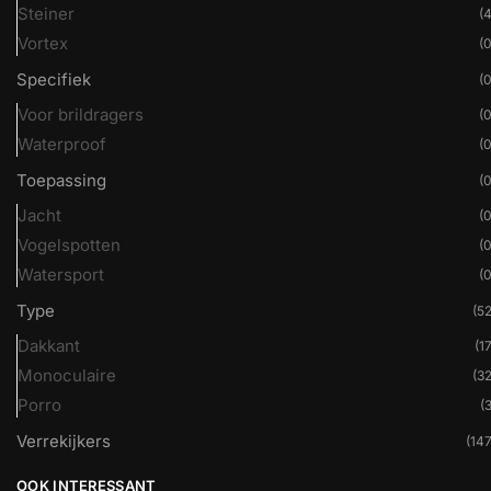
Steiner
(4
Vortex
(0
Specifiek
(0
Voor brildragers
(0
Waterproof
(0
Toepassing
(0
Jacht
(0
Vogelspotten
(0
Watersport
(0
Type
(52
Dakkant
(17
Monoculaire
(32
Porro
(3
Verrekijkers
(147
OOK INTERESSANT