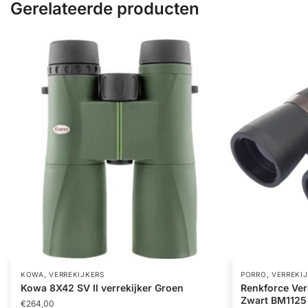
Gerelateerde producten
,
,
KOWA
VERREKIJKERS
PORRO
VERREKI
Kowa 8X42 SV II verrekijker Groen
Renkforce Ver
Zwart BM1125
€
264,00