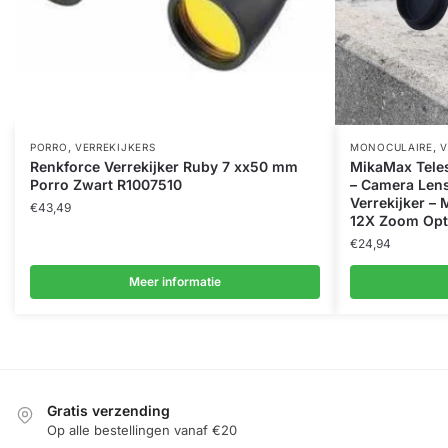
,
,
PORRO
VERREKIJKERS
MONOCULAIRE
V
Renkforce Verrekijker Ruby 7 xx50 mm
MikaMax Tele
Porro Zwart R1007510
– Camera Lens
Verrekijker – 
€
43,49
12X Zoom Opti
€
24,94
Meer informatie
Gratis verzending
Op alle bestellingen vanaf €20