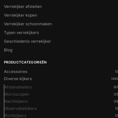
Verrekijker afstellen
Verrekijker kopen
Verrekijker schoonmaken
Typen verrekijkers
Geschiedenis verrekijker
Blog
PRODUCTCATEGORIEËN
Accessoires
(0
Diverse kijkers
(460
Afstandmeters
(87
Microscopen
(25
Nachtkijkers
(28
Observatiekijkers
(0
Richtkijkers
(0