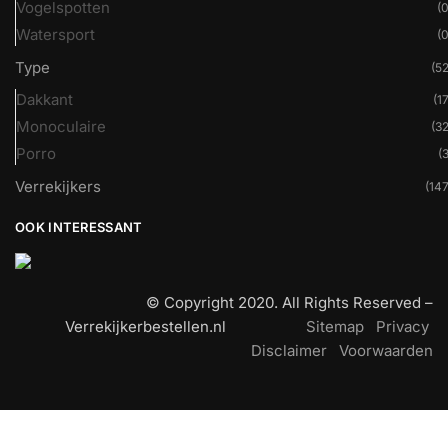
Vogelspotten
(0
Watersport
(0
Type
(52
Dakkant
(17
Monoculaire
(32
Porro
(3
Verrekijkers
(147
OOK INTERESSANT
© Copyright 2020. All Rights Reserved –
Verrekijkerbestellen.nl
Sitemap
Privacy
Disclaimer
Voorwaarden