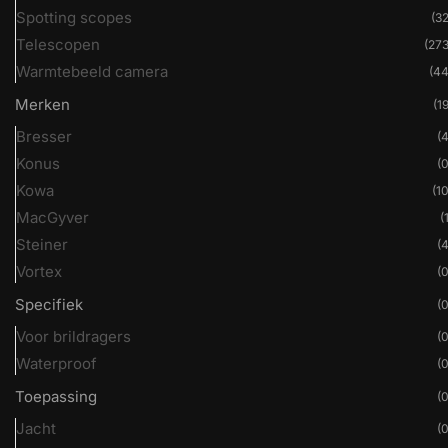
Spotting scopes
(32
Telescopen
(273
Warmtebeeld camera
(44
Merken
(19
Bresser
(4
Konus
(0
Kowa
(10
MacGyver
(
Steiner
(4
Vortex
(0
Specifiek
(0
Voor brildragers
(0
Waterproof
(0
Toepassing
(0
Jacht
(0