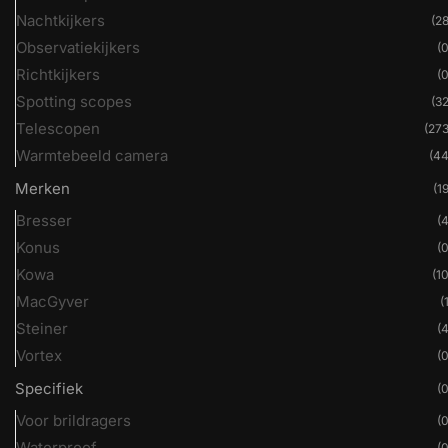
Nachtkijkers
(28
Observatiekijkers
(0
Richtkijkers
(0
Spotting scopes
(32
Telescopen
(273
Warmtebeeld camera
(44
Merken
(19
Bresser
(4
Konus
(0
Kowa
(10
MacGyver
(
Steiner
(4
Vortex
(0
Specifiek
(0
Voor brildragers
(0
Waterproof
(0