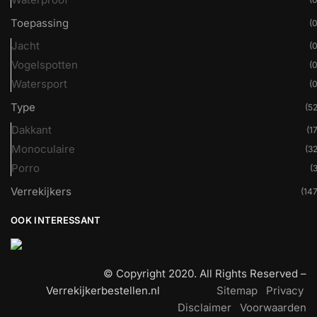
Toepassing
(0
Jacht
(0
Vogelspotten
(0
Watersport
(0
Type
(52
Dakkant
(17
Monoculaire
(32
Porro
(3
Verrekijkers
(147
OOK INTERESSANT
© Copyright 2020. All Rights Reserved –
Verrekijkerbestellen.nl
Sitemap
Privacy
Disclaimer
Voorwaarden