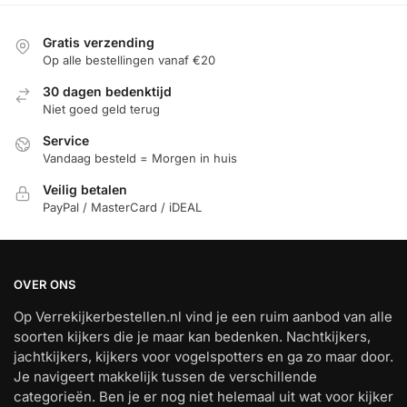
Gratis verzending
Op alle bestellingen vanaf €20
30 dagen bedenktijd
Niet goed geld terug
Service
Vandaag besteld = Morgen in huis
Veilig betalen
PayPal / MasterCard / iDEAL
OVER ONS
Op Verrekijkerbestellen.nl vind je een ruim aanbod van alle
soorten kijkers die je maar kan bedenken. Nachtkijkers,
jachtkijkers, kijkers voor vogelspotters en ga zo maar door.
Je navigeert makkelijk tussen de verschillende
categorieën. Ben je er nog niet helemaal uit wat voor kijker