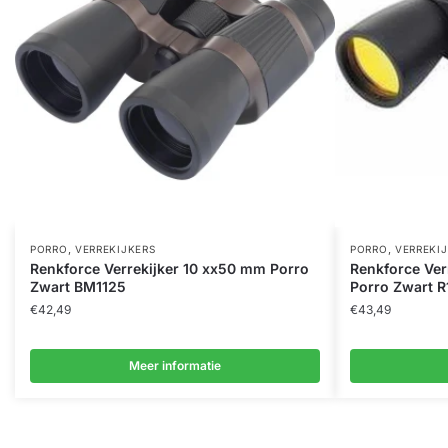
,
,
PORRO
VERREKIJKERS
PORRO
VERREKI
Renkforce Verrekijker 10 xx50 mm Porro
Renkforce Ver
Zwart BM1125
Porro Zwart 
€
42,49
€
43,49
Meer informatie