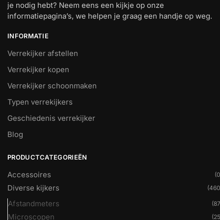
je nodig hebt? Neem eens een kijkje op onze
informatiepagina’s, we helpen je graag een handje op weg.
INFORMATIE
Verrekijker afstellen
Verrekijker kopen
Verrekijker schoonmaken
Typen verrekijkers
Geschiedenis verrekijker
Blog
PRODUCTCATEGORIEËN
Accessoires
(0
Diverse kijkers
(460
Afstandmeters
(87
Microscopen
(25