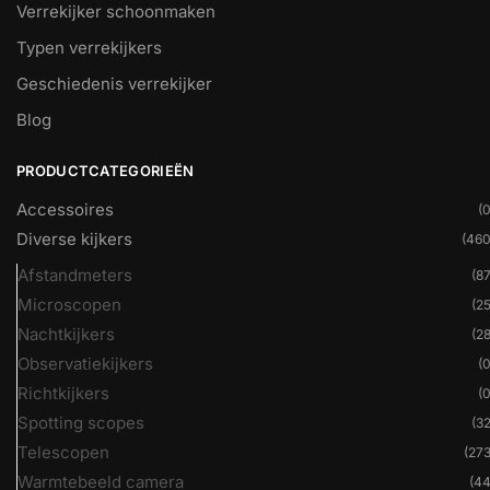
Verrekijker schoonmaken
Typen verrekijkers
Geschiedenis verrekijker
Blog
PRODUCTCATEGORIEËN
Accessoires
(0
Diverse kijkers
(460
Afstandmeters
(87
Microscopen
(25
Nachtkijkers
(28
Observatiekijkers
(0
Richtkijkers
(0
Spotting scopes
(32
Telescopen
(273
Warmtebeeld camera
(44