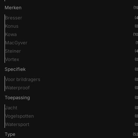
Merken
(19
Bresser
(4
Konus
(0
Kowa
(10
MacGyver
(
Steiner
(4
Vortex
(0
Specifiek
(0
Voor brildragers
(0
Waterproof
(0
Toepassing
(0
Jacht
(0
Vogelspotten
(0
Watersport
(0
Type
(52