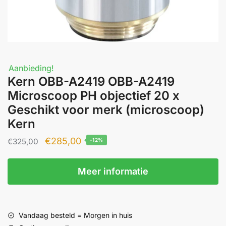
Aanbieding!
Kern OBB-A2419 OBB-A2419
Microscoop PH objectief 20 x
Geschikt voor merk (microscoop)
Kern
Oorspronkelijke
Huidige
€
285,00
€
325,00
-12%
prijs
prijs
was:
is:
Meer informatie
€325,00.
€285,00.
Vandaag besteld = Morgen in huis