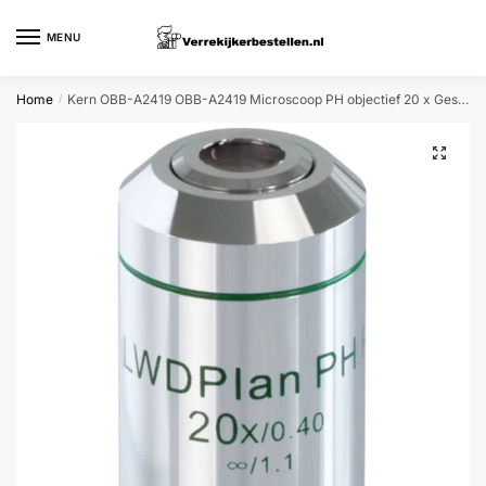
Skip
Skip
to
to
MENU
navigation
content
Home
Kern OBB-A2419 OBB-A2419 Microscoop PH objectief 20 x Geschikt voor merk (microscoop) Kern
/