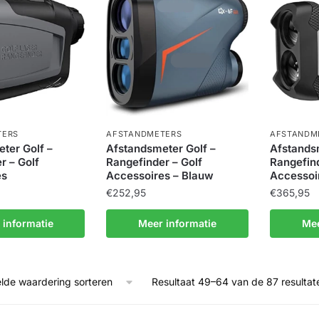
TERS
AFSTANDMETERS
AFSTANDM
ter Golf –
Afstandsmeter Golf –
Afstands
r – Golf
Rangefinder – Golf
Rangefind
es
Accessoires – Blauw
Accessoi
€
252,95
€
365,95
 informatie
Meer informatie
Mee
Resultaat 49–64 van de 87 resulta