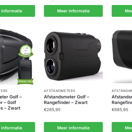
 informatie
Meer informatie
Mee
TERS
AFSTANDMETERS
AFSTANDM
ter Golf –
Afstandsmeter Golf –
Afstands
r – Golf
Rangefinder – Zwart
Rangefin
s – Zwart
€
265,95
€
685,95
 informatie
Meer informatie
Mee