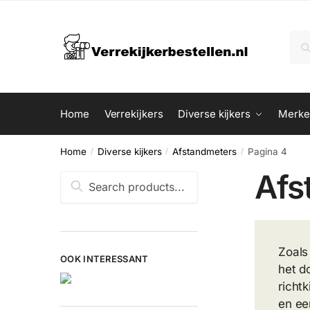
Skip
Skip
to
to
Zoe
Zo
navigation
content
naar
Home
Verrekijkers
Diverse kijkers
Merke
Home
Diverse kijkers
Afstandmeters
Pagina 4
/
/
/
Afs
Zoeken
naar:
Zoals
OOK INTERESSANT
het d
richt
en ee