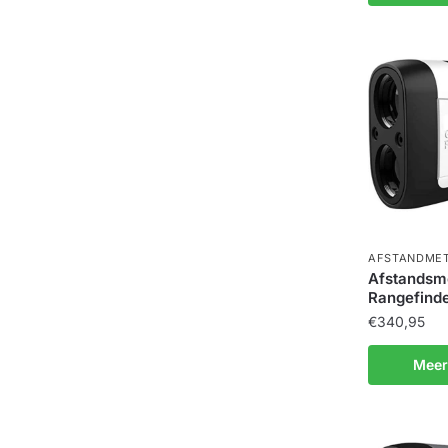
AFSTANDME
Afstandsme
Rangefinde
€
340,95
Meer