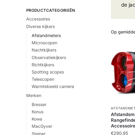
de ja
PRODUCTCATEGORIEËN
Accessoires
Diverse kijkers
Afstandmeters
Microscopen
Nachtkijkers
Observatiekijkers
Richtkijkers
Spotting scopes
Telescopen
Warmtebeeld camera
Merken
Bresser
AFSTANDME
Konus
Afstandsme
Kowa
Rangefinde
Accessoire
MacGyver
€
290,95
Steiner