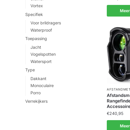
Vortex
Meer
Specifiek
Voor brildragers
Waterproof
Toepassing
Jacht
Vogelspotten
Watersport
Type
Dakkant
Monoculaire
AFSTANDME
Porro
Afstandsme
Rangefinde
Verrekijkers
Accessoire
€
240,95
Meer