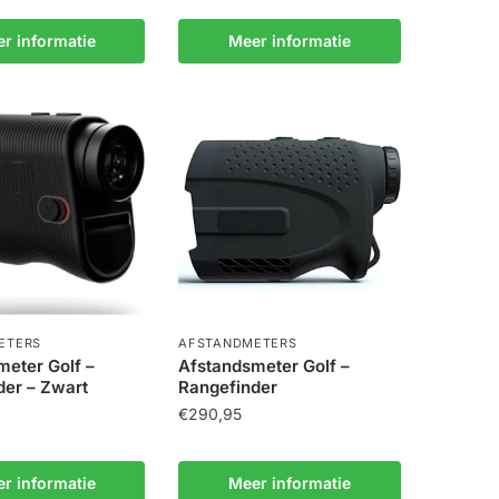
r informatie
Meer informatie
ETERS
AFSTANDMETERS
meter Golf –
Afstandsmeter Golf –
der – Zwart
Rangefinder
€
290,95
r informatie
Meer informatie