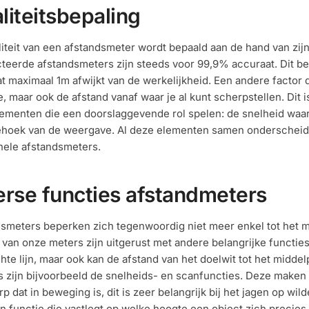
liteitsbepaling
iteit van een afstandsmeter wordt bepaald aan de hand van zij
teerde afstandsmeters zijn steeds voor 99,9% accuraat. Dit be
at maximaal 1m afwijkt van de werkelijkheid. Een andere factor di
e, maar ook de afstand vanaf waar je al kunt scherpstellen. Dit i
ementen die een doorslaggevende rol spelen: de snelheid wa
hoek van de weergave. Al deze elementen samen onderscheide
onele afstandsmeters.
erse functies afstandmeters
smeters beperken zich tegenwoordig niet meer enkel tot het me
van onze meters zijn uitgerust met andere belangrijke functies
hte lijn, maar ook kan de afstand van het doelwit tot het midd
s zijn bijvoorbeeld de snelheids- en scanfuncties. Deze maken
p dat in beweging is, dit is zeer belangrijk bij het jagen op wi
n functie die vastlegt op welke hoogte een object zich precies 