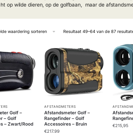
cht op wilde dieren, op de golfbaan, maar de afstandsme
Resultaat 49–64 van de 87 resulta
TERS
AFSTANDMETERS
AFSTANDM
ter Golf –
Afstandsmeter Golf –
Afstands
r – Golf
Rangefinder – Golf
Rangefin
s – Zwart/Rood
Accessoires – Bruin
€
215,95
€
217,99