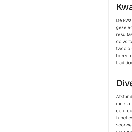
Kwa
De kwal
geselec
resulta
de vert
twee el
breedte
traditi
Div
Afstand
meeste 
een rec
functie
voorwer
over ee