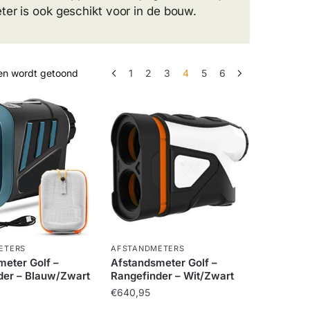
ter is ook geschikt voor in de bouw.
Gesorteerd
ten wordt getoond
1
2
3
4
5
6
op
gemiddelde
waardering
ETERS
AFSTANDMETERS
meter Golf –
Afstandsmeter Golf –
der – Blauw/Zwart
Rangefinder – Wit/Zwart
€
640,95