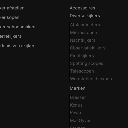
ker afstellen
Accessoires
Diverse kijkers
jker kopen
Afstandmeters
jker schoonmaken
Microscopen
errekijkers
Nachtkijkers
denis verrekijker
Observatiekijkers
Richtkijkers
Spotting scopes
Telescopen
Warmtebeeld camera
Merken
Bresser
Konus
Kowa
MacGyver