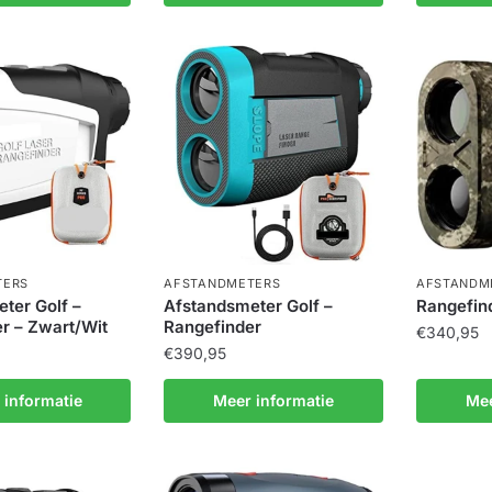
TERS
AFSTANDMETERS
AFSTANDM
ter Golf –
Afstandsmeter Golf –
Rangefind
r – Zwart/Wit
Rangefinder
€
340,95
€
390,95
 informatie
Meer informatie
Mee