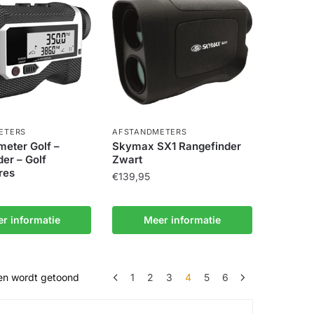
ETERS
AFSTANDMETERS
meter Golf –
Skymax SX1 Rangefinder
er – Golf
Zwart
res
€
139,95
r informatie
Meer informatie
Gesorteerd
ten wordt getoond
1
2
3
4
5
6
op
gemiddelde