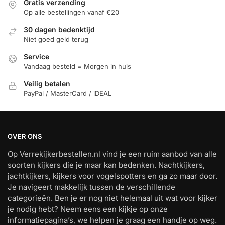
Gratis verzending
Op alle bestellingen vanaf €20
30 dagen bedenktijd
Niet goed geld terug
Service
Vandaag besteld = Morgen in huis
Veilig betalen
PayPal / MasterCard / iDEAL
OVER ONS
Op Verrekijkerbestellen.nl vind je een ruim aanbod van alle
soorten kijkers die je maar kan bedenken. Nachtkijkers,
jachtkijkers, kijkers voor vogelspotters en ga zo maar door.
Je navigeert makkelijk tussen de verschillende
categorieën. Ben je er nog niet helemaal uit wat voor kijker
je nodig hebt? Neem eens een kijkje op onze
informatiepagina’s, we helpen je graag een handje op weg.