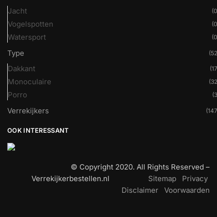
Jacht
(0
Vogelspotten
(0
Watersport
(0
Type
(52
Dakkant
(17
Monoculaire
(32
Porro
(3
Verrekijkers
(147
OOK INTERESSANT
© Copyright 2020. All Rights Reserved –
Verrekijkerbestellen.nl
Sitemap
Privacy
Disclaimer
Voorwaarden