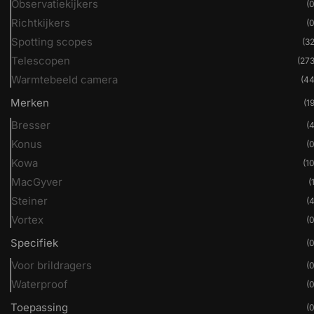
Observatiekijkers
(0
Richtkijkers
(0
Spotting scopes
(32
Telescopen
(273
Warmtebeeld camera
(44
Merken
(19
Bresser
(4
Konus
(0
Kowa
(10
MacGyver
(
Steiner
(4
Vortex
(0
Specifiek
(0
Voor brildragers
(0
Waterproof
(0
Toepassing
(0