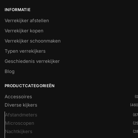
INFORMATIE
Verrekijker afstellen
Verrekijker kopen
Verrekijker schoonmaken
Typen verrekijkers
Geschiedenis verrekijker
Blog
PRODUCTCATEGORIEËN
Accessoires
(0
Diverse kijkers
(460
Afstandmeters
(87
Microscopen
(25
Nachtkijkers
(28