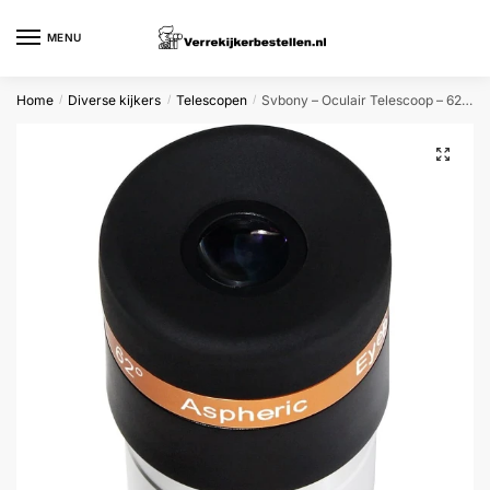
Skip
Skip
to
to
MENU
navigation
content
Home
Diverse kijkers
Telescopen
Svbony – Oculair Telescoop – 62 Graden – Super Groothoek – 4 mm Oculair – 1,25 inch Oculair Telescoop
/
/
/