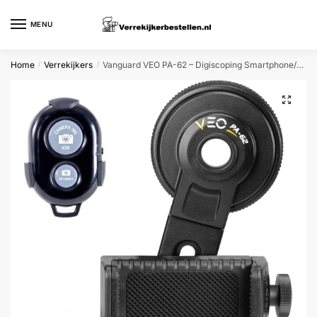
Skip
Skip
to
to
MENU
navigation
content
Home
Verrekijkers
Vanguard VEO PA-62 – Digiscoping Smartphone/Verrekijker Adapter set – Bluetooth Afstandsbediening – oculair 41,5-44,7
/
/