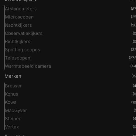
Afstandmeters
(87
Microscopen
(25
Nachtkijkers
(28
Observatiekijkers
(0
Richtkijkers
(0
Spotting scopes
(32
Telescopen
(273
Warmtebeeld camera
(44
Merken
(19
Bresser
(4
Konus
(0
Kowa
(10
MacGyver
(
Steiner
(4
Vortex
(0