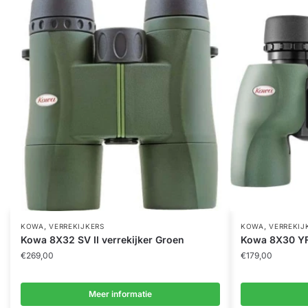
,
,
KOWA
VERREKIJKERS
KOWA
VERREKIJ
Kowa 8X32 SV II verrekijker Groen
Kowa 8X30 YF 
€
269,00
€
179,00
Meer informatie